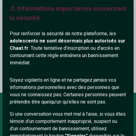
⚠️ Informations importantes concernant
578+
la sécurité
Pour renforcer la sécurité de notre plateforme, les
adolescents ne sont désormais plus autorisés sur
Ajouter un commentaire (0)
Tchatter
Chaat.fr
. Toute tentative d’inscription ou d’accès en
contournant cette règle entraînera un bannissement
immédiat.
Le profil n'a pas encore de commentaire.
Soyez vigilants en ligne et ne partagez jamais vos
informations personnelles avec des personnes que
vous ne connaissez pas. Certaines personnes peuvent
prétendre être quelqu’un qu’elles ne sont pas.
Si une conversation vous met mal à l’aise, si vous êtes
À PROPOS
témoin d’un comportement inapproprié, suspect ou
Conditions générales
d’un contournement de bannissement, utilisez
immédiatement le bouton
"Signaler"
disponible sur le
À propos