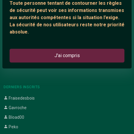
Toute personne tentant de contourner les règles
Support IRC
de sécurité peut voir ses informations transmises
aux autorités compétentes si la situation l’exige.
La sécurité de nos utilisateurs reste notre priorité
ARTICLES RÉCENTS
absolue.
Chat vidéo gratuit
Chat en ligne
J'ai compris
Témoignage de nathanaelle
Le salon #Celibataires
DERNIERS INSCRITS
Fraisedesbois
Gavroche
Bload00
Peko