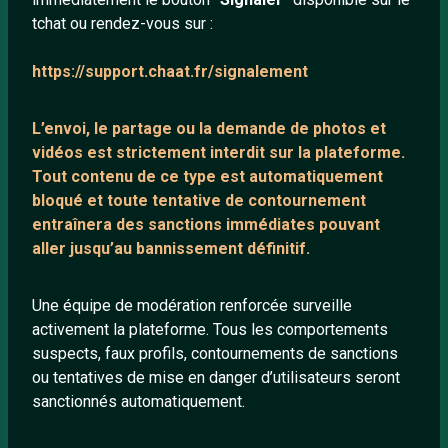
tchat ou rendez-vous sur :
Mentions légales
https://support.chaat.fr/signalement
LIENS UTILES
L’envoi, le partage ou la demande de
photos et
Protection mineurs
vidéos est strictement interdit
sur la plateforme.
Blog
Tout contenu de ce type est automatiquement
bloqué et toute tentative de contournement
Salons de discussion
entraînera des sanctions immédiates pouvant
Communauté
aller jusqu’au bannissement définitif.
Quotes
Playlists YouTube
Une équipe de modération renforcée surveille
activement la plateforme. Tous les comportements
Nous contacter
suspects, faux profils, contournements de sanctions
ou tentatives de mise en danger d’utilisateurs seront
ANNEXE
sanctionnés automatiquement.
Network IRC