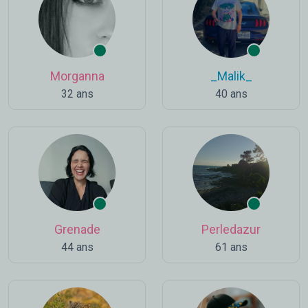
Morganna
_Malik_
32 ans
40 ans
Grenade
Perledazur
44 ans
61 ans