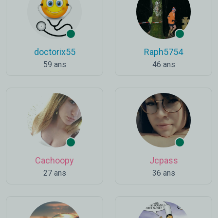
doctorix55
Raph5754
59 ans
46 ans
Cachoopy
Jcpass
27 ans
36 ans