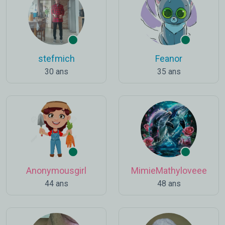
stefmich
Feanor
30 ans
35 ans
Anonymousgirl
MimieMathyloveee
44 ans
48 ans