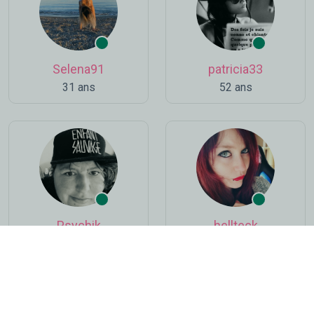
Selena91
patricia33
31 ans
52 ans
Psychik
hellteck
50 ans
26 ans