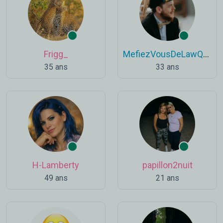
Frigg_
MefiezVousDeLawQuiDort
35 ans
33 ans
H-Lamberty
papillon2nuit
49 ans
21 ans