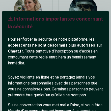
⚠️ Informations importantes concernant
la sécurité
Katalya
GeneralTiberiuss
37 ans
32 ans
Pour renforcer la sécurité de notre plateforme, les
adolescents ne sont désormais plus autorisés sur
Chaat.fr
. Toute tentative d’inscription ou d’accès en
contournant cette règle entraînera un bannissement
immédiat.
Soyez vigilants en ligne et ne partagez jamais vos
informations personnelles avec des personnes que
LeChinoisDeMelun
Vampire32
vous ne connaissez pas. Certaines personnes peuvent
35 ans
44 ans
prétendre être quelqu’un qu’elles ne sont pas.
Si une conversation vous met mal à l’aise, si vous êtes
témoin d’un comportement inapproprié, suspect ou