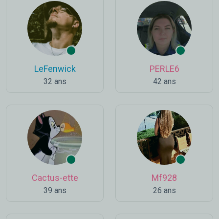
LeFenwick
PERLE6
32 ans
42 ans
Cactus-ette
Mf928
39 ans
26 ans