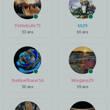
Petitebulle73
titi29
53 ans
60 ans
theblueflower54
Morgane29
50 ans
59 ans