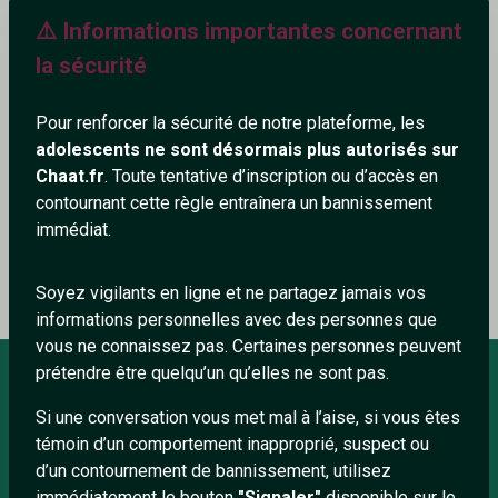
⚠️ Informations importantes concernant
301+
la sécurité
Pour renforcer la sécurité de notre plateforme, les
adolescents ne sont désormais plus autorisés sur
Ajouter un commentaire (0)
Tchatter
Chaat.fr
. Toute tentative d’inscription ou d’accès en
contournant cette règle entraînera un bannissement
immédiat.
Le profil n'a pas encore de commentaire.
Soyez vigilants en ligne et ne partagez jamais vos
informations personnelles avec des personnes que
vous ne connaissez pas. Certaines personnes peuvent
prétendre être quelqu’un qu’elles ne sont pas.
Si une conversation vous met mal à l’aise, si vous êtes
À PROPOS
témoin d’un comportement inapproprié, suspect ou
Conditions générales
d’un contournement de bannissement, utilisez
immédiatement le bouton
"Signaler"
disponible sur le
À propos