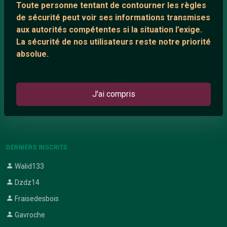
Toute personne tentant de contourner les règles
Support IRC
de sécurité peut voir ses informations transmises
aux autorités compétentes si la situation l’exige.
La sécurité de nos utilisateurs reste notre priorité
ARTICLES RÉCENTS
absolue.
Chat vidéo gratuit
Chat en ligne
J'ai compris
Témoignage de nathanaelle
Le salon #Celibataires
DERNIERS INSCRITS
Walid133
Dzdz14
Fraisedesbois
Gavroche