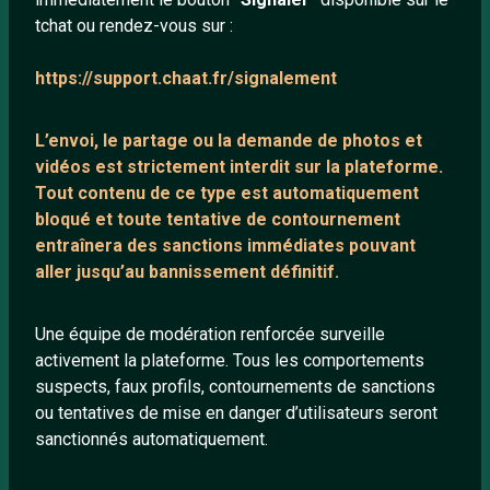
tchat ou rendez-vous sur :
Mentions légales
https://support.chaat.fr/signalement
LIENS UTILES
L’envoi, le partage ou la demande de
photos et
Protection mineurs
vidéos est strictement interdit
sur la plateforme.
Blog
Tout contenu de ce type est automatiquement
bloqué et toute tentative de contournement
Salons de discussion
entraînera des sanctions immédiates pouvant
Communauté
aller jusqu’au bannissement définitif.
Quotes
Playlists YouTube
Une équipe de modération renforcée surveille
activement la plateforme. Tous les comportements
Nous contacter
suspects, faux profils, contournements de sanctions
ou tentatives de mise en danger d’utilisateurs seront
ANNEXE
sanctionnés automatiquement.
Network IRC