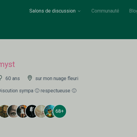
Salons de discussion
Communauté
Blo
myst
60 ans
sur mon nuage fleuri
iscution sympa 🙂 respectueuse 🙂
68+