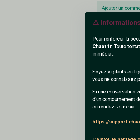
Ajouter un comme
⚠️ Information
myst
Pour renforcer la séc
Chaat.fr
. Toute tenta
immédiat.
femme
Soyez vigilants en li
vous ne connaissez pa
Répondre
Si une conversation v
d’un contournement d
ou rendez-vous sur :
Compt
https://support.cha
Je t'admire bcp
L’envoi, le partage