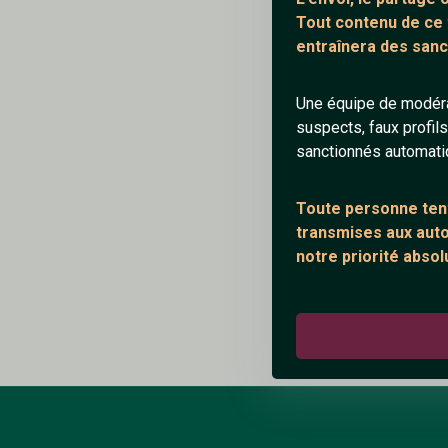
Tout contenu de ce
entraînera des sanc
Une équipe de modéra
suspects, faux profil
myst
sanctionnés automat
femme mariée
Toute personne tent
transmises aux autor
notre priorité absol
Répondre