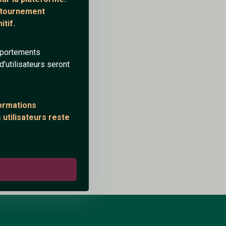
1
0
ontournement
tif.
mportements
’utilisateurs seront
10/10/2024
formations
 utilisateurs reste
9
0