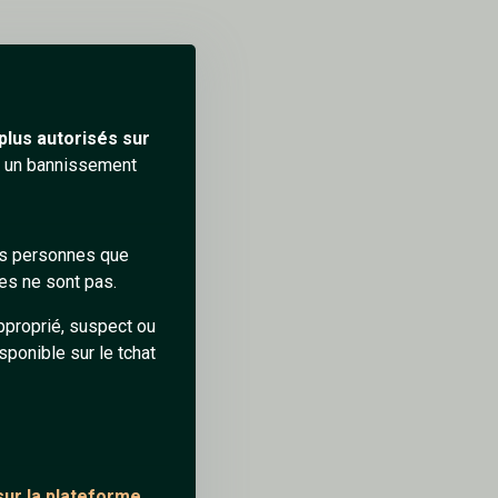
plus autorisés sur
10/2/2025
ra un bannissement
6
0
des personnes que
es ne sont pas.
pproprié, suspect ou
sponible sur le tchat
18/8/2025
ur la plateforme.