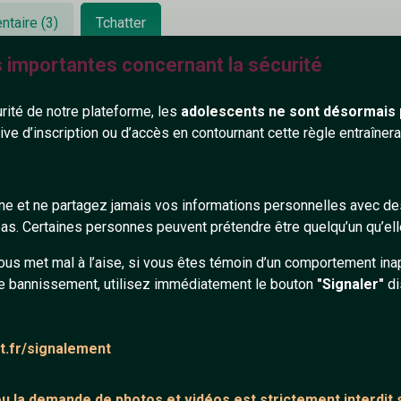
ntaire (3)
Tchatter
s importantes concernant la sécurité
urité de notre plateforme, les
adolescents ne sont désormais 
tive d’inscription ou d’accès en contournant cette règle entraîne
gne et ne partagez jamais vos informations personnelles avec 
s. Certaines personnes peuvent prétendre être quelqu’un qu’ell
ous met mal à l’aise, si vous êtes témoin d’un comportement ina
e bannissement, utilisez immédiatement le bouton
"Signaler"
di
e supprimé
at.fr/signalement
 tu es gentille 😘
 ou la demande de
photos et vidéos est strictement interdit
s