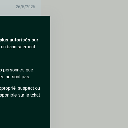
26/5/2026
0
0
plus autorisés sur
ra un bannissement
des personnes que
27/5/2026
es ne sont pas.
pproprié, suspect ou
sponible sur le tchat
0
0