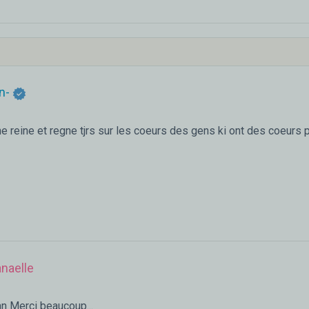
n-
ne reine et regne tjrs sur les coeurs des gens ki ont des coeurs 
naelle
 Merci beaucoup...