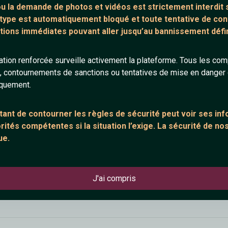
 ou la demande de
photos et vidéos est strictement interdit
s
 type est automatiquement bloqué et toute tentative de c
tions immédiates pouvant aller jusqu’au bannissement défini
t beau ! Kiss nathanaelle ♥
tion renforcée surveille activement la plateforme. Tous les co
s, contournements de sanctions ou tentatives de mise en danger d
iquement.
ant de contourner les règles de sécurité peut voir ses in
ités compétentes si la situation l’exige. La sécurité de nos
ue.
naelle
is je me reconnais dans ces mots Merci Keeper ♥
J'ai compris