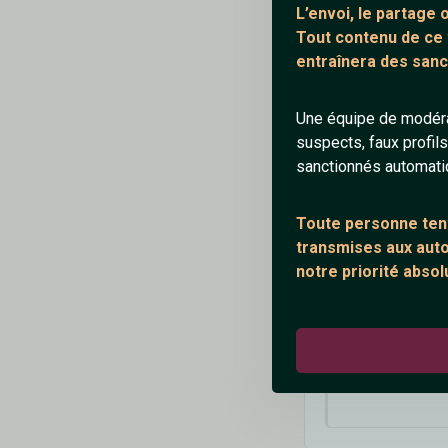
L’envoi, le partage
Tout contenu de ce
Keeper
entraînera des sanc
Ohh mais que c'es
Une équipe de modéra
suspects, faux profil
sanctionnés automat
Répondre
Toute personne tent
transmises aux autor
notre priorité absol
natha
Pas de moi ma