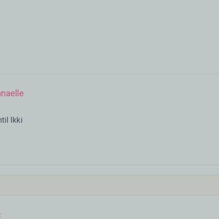
naelle
til Ikki
c