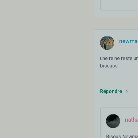
newma
une reine reste u
bisouss
Répondre
natha
Bisous Newman