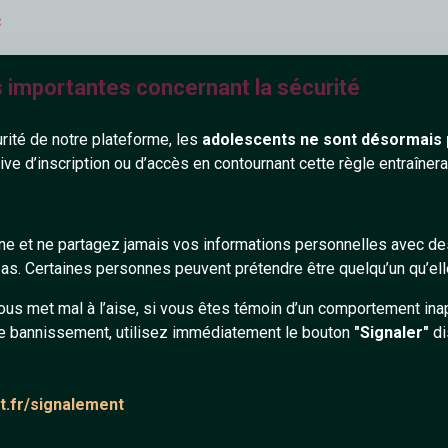
c
:)
s importantes concernant la sécurité
urité de notre plateforme, les
adolescents ne sont désormais 
tive d’inscription ou d’accès en contournant cette règle entraîne
gne et ne partagez jamais vos informations personnelles avec 
naelle
s. Certaines personnes peuvent prétendre être quelqu’un qu’ell
.... bel avatar
ous met mal à l’aise, si vous êtes témoin d’un comportement ina
e bannissement, utilisez immédiatement le bouton
"Signaler"
di
at.fr/signalement