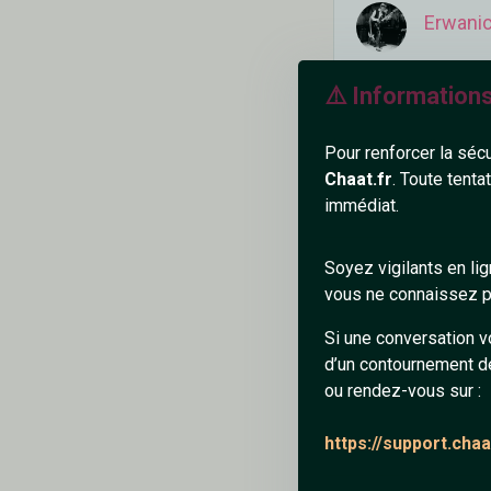
Erwani
jolie présentation 
⚠️ Information
Pour renforcer la séc
Répondre
Chaat.fr
. Toute tenta
immédiat.
Soyez vigilants en li
natha
vous ne connaissez pa
Merci m'sieur....
Si une conversation v
d’un contournement d
ou rendez-vous sur :
https://support.cha