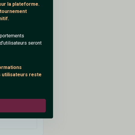
ur la plateforme.
ontournement
3/1/2026
tif.
mportements
’utilisateurs seront
0
0
formations
 utilisateurs reste
4/1/2026
0
0