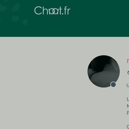
U
L
N
P
Q