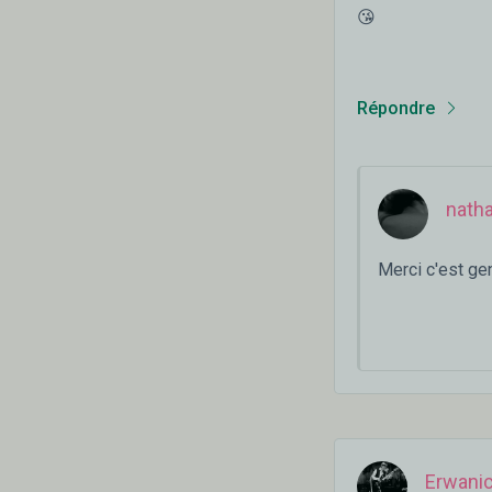
😘
Répondre
natha
Merci c'est gen
Erwani