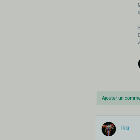
M
I
S
D
v
Ajouter un comme
Ikki