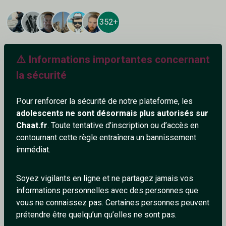
352+
⚠️ Informations importantes concernant
la sécurité
Ajouter un commentaire (1)
Tchatter
Pour renforcer la sécurité de notre plateforme, les
adolescents ne sont désormais plus autorisés sur
samirseul
Chaat.fr
. Toute tentative d’inscription ou d’accès en
16/9/2025
contournant cette règle entraînera un bannissement
immédiat.
sa f longtemps
0
0
Soyez vigilants en ligne et ne partagez jamais vos
informations personnelles avec des personnes que
Répondre
vous ne connaissez pas. Certaines personnes peuvent
prétendre être quelqu’un qu’elles ne sont pas.