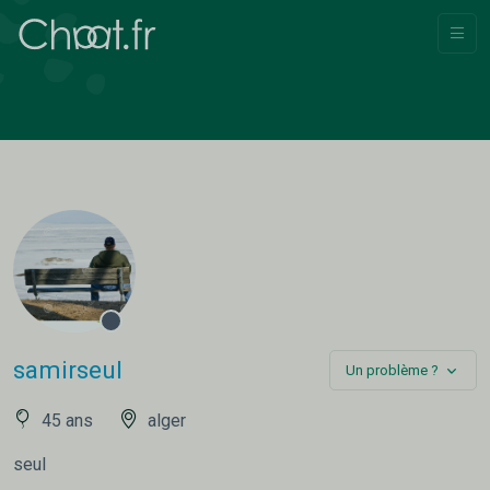
samirseul
Un problème ?
45 ans
alger
seul