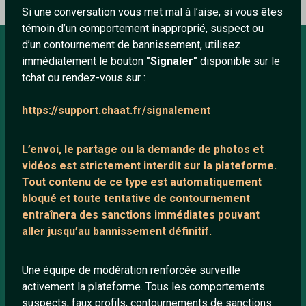
Si une conversation vous met mal à l’aise, si vous êtes
témoin d’un comportement inapproprié, suspect ou
d’un contournement de bannissement, utilisez
immédiatement le bouton
"Signaler"
disponible sur le
À PROPOS
tchat ou rendez-vous sur :
Conditions générales
https://support.chaat.fr/signalement
À propos
Mentions légales
L’envoi, le partage ou la demande de
photos et
vidéos est strictement interdit
sur la plateforme.
Tout contenu de ce type est automatiquement
LIENS UTILES
bloqué et toute tentative de contournement
entraînera des sanctions immédiates pouvant
Protection mineurs
aller jusqu’au bannissement définitif.
Blog
Salons de discussion
Une équipe de modération renforcée surveille
Communauté
activement la plateforme. Tous les comportements
suspects, faux profils, contournements de sanctions
Quotes