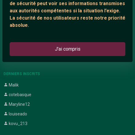
de sécurité peut voir ses informations transmises
aux autorités compétentes si la situation l’exige.
ARTICLES RÉCENTS
La sécurité de nos utilisateurs reste notre priorité
Chat vidéo gratuit
absolue.
Chat en ligne
Témoignage de nathanaelle
J'ai compris
Le salon #Celibataires
DERNIERS INSCRITS
Malik
cotebasque
Maryline12
louiseado
kovu_213