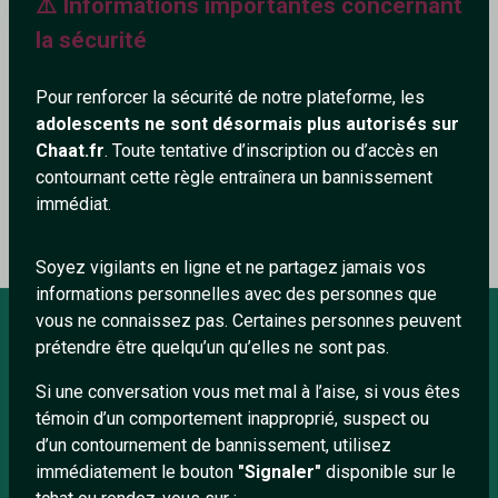
⚠️ Informations importantes concernant
la sécurité
Pour renforcer la sécurité de notre plateforme, les
Ajouter un commentaire (0)
Tchatter
adolescents ne sont désormais plus autorisés sur
Chaat.fr
. Toute tentative d’inscription ou d’accès en
contournant cette règle entraînera un bannissement
Le profil n'a pas encore de commentaire.
immédiat.
Soyez vigilants en ligne et ne partagez jamais vos
informations personnelles avec des personnes que
vous ne connaissez pas. Certaines personnes peuvent
prétendre être quelqu’un qu’elles ne sont pas.
À PROPOS
Si une conversation vous met mal à l’aise, si vous êtes
Conditions générales
témoin d’un comportement inapproprié, suspect ou
d’un contournement de bannissement, utilisez
À propos
immédiatement le bouton
"Signaler"
disponible sur le
Mentions légales