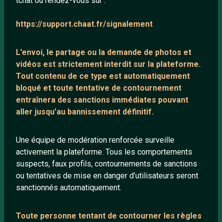
tchat ou rendez-vous sur :
https://support.chaat.fr/signalement
LIENS UTILES
Protection mineurs
L’envoi, le partage ou la demande de
photos et
Blog
vidéos est strictement interdit
sur la plateforme.
Tout contenu de ce type est automatiquement
Salons de discussion
bloqué et toute tentative de contournement
Communauté
entraînera des sanctions immédiates pouvant
Quotes
aller jusqu’au bannissement définitif.
Playlists YouTube
Une équipe de modération renforcée surveille
Nous contacter
activement la plateforme. Tous les comportements
suspects, faux profils, contournements de sanctions
ou tentatives de mise en danger d’utilisateurs seront
ANNEXE
sanctionnés automatiquement.
Network IRC
Support IRC
Toute personne tentant de contourner les règles