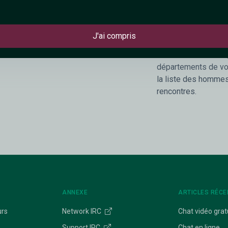
pour s'amuser. Tu as
TChat sexy gratuit d
J'ai compris
Trouvez les connecté
liste des connectés,
départements de vot
la liste des hommes
rencontres.
ANNEXE
ARTICLES RÉCE
urs
Network IRC
Chat vidéo grat
Support IRC
Chat en ligne