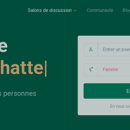
Salons de discussion
Communauté
Blo
e
chatter
|
E
s personnes
En vous co