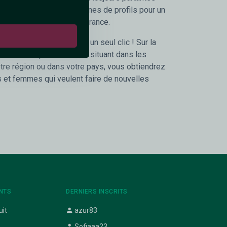
 le choix avec des centaines de profils pour un
ans toutes les villes de France.
s près de chez vous en un seul clic ! Sur la
 filtrez les personnes se situant dans les
re région ou dans votre pays, vous obtiendrez
 et femmes qui veulent faire de nouvelles
NTS
DERNIERS INSCRITS
uit
azur83
Sofiaaa23