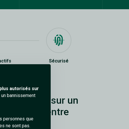
actifs
Sécurisé
plus autorisés sur
ra un bannissement
 rencontres sur un
tchat sexy entre
des personnes que
et coquines.
es ne sont pas.