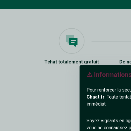
Tchat totalement gratuit
De n
⚠️ Information
Pour renforcer la séc
Chaat.fr
. Toute tenta
immédiat.
Soyez vigilants en li
vous ne connaissez pa