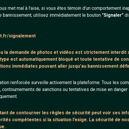
Un bon site de
tcha
ous met mal à l’aise, si vous êtes témoin d’un comportement ina
des femmes et des 
e bannissement, utilisez immédiatement le bouton
"Signaler"
di
prendre la tête. Déc
belles femmes qui a
sens seul et tu as 
at.fr/signalement
un TChat sexy ? Des
rapidement sur le s
 ou la demande de
photos et vidéos est strictement interdit
s
des hommes et des 
 type est automatiquement bloqué et toute tentative de c
ou simplement d'un 
tions immédiates pouvant aller jusqu’au bannissement défini
18 ans), mature, cél
qui multiplient les
d
le temps et rigoler !
tion renforcée surveille activement la plateforme. Tous les co
s, contournements de sanctions ou tentatives de mise en danger d
Sur Chaat on te pro
iquement.
milliers d'hommes 
pour trouver un mec
ant de contourner les règles de sécurité peut voir ses in
sexy et il y aura tou
ités compétentes si la situation l’exige. La sécurité de nos
les TChat sexe ! Sur
ue.
surtout des hommes