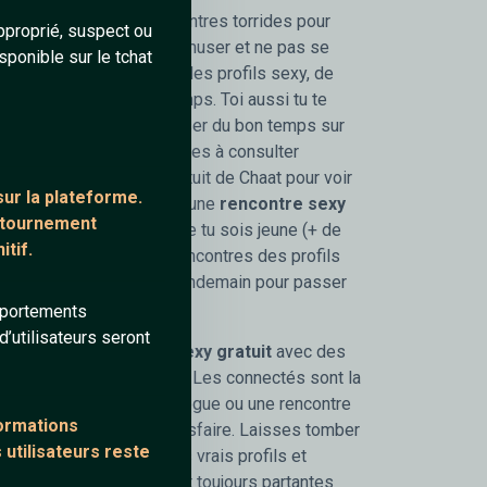
t sexy
gratuit et de rencontres torrides pour
pproprié, suspect ou
hommes qui veulent s'amuser et ne pas se
sponible sur le tchat
ouvre en avant première des profils sexy, de
iment passer du bon temps. Toi aussi tu te
besoin de discuter et passer du bon temps sur
 petites annonces gratuites à consulter
alon Charme du TChat gratuit de Chaat pour voir
ur la plateforme.
femmes qui ont envie d'une
rencontre sexy
ontournement
dialogue un peut osé. Que tu sois jeune (+ de
tif.
ibataires ou divorcées, rencontres des profils
iscussions sexy
sans lendemain pour passer
mportements
’utilisateurs seront
pose de faire un
TChat sexy gratuit
avec des
et de femmes disponible. Les connectés sont la
 ou une nana pour un dialogue ou une rencontre
formations
jours un profil pour te satisfaire. Laisses tomber
 utilisateurs reste
 Chaat on te propose des vrais profils et
 et des femmes qui sont toujours partantes