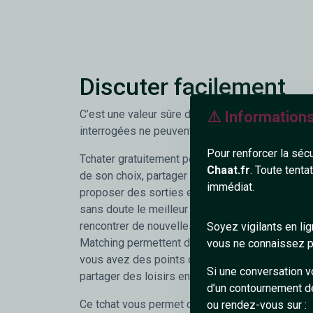
Discuter facilement
C’est une valeur sûre dont à peu près 100% de
⚠️ Information
interrogées ne peuvent se passer.
Pour renforcer la séc
Tchater gratuitement pour faire connaissance a
Chaat.fr
. Toute tenta
de son choix, partager des photos, vidéos, musi
immédiat.
proposer des sorties et y participer... le tout, gr
sans doute le meilleur moyen d'agrandir son cer
rencontrer de nouvelles personnes sympathique
Soyez vigilants en li
Matching permettent de trouver facilement les
vous ne connaissez pa
vous avez des points communs et ainsi vous ra
Si une conversation v
partager des loisirs ensemble. De quoi faciliter 
d’un contournement d
Ce tchat vous permet donc de papoter discrète
ou rendez-vous sur :