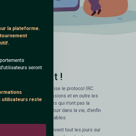
ur la plateforme.
ontournement
tif.
mportements
’utilisateurs seront
gratuitement !
ion de chat gratuit qui utilise le protocol IRC.
formations
e instantanées les discussions et en outre les
 utilisateurs reste
ite permet à des personnes qui n'ont pas la
 rencontrer et de s'épanouir dans la vie, d'enfin
réer des rencontres inoubliables.
alités sympathiques arrivent tout les jours sur