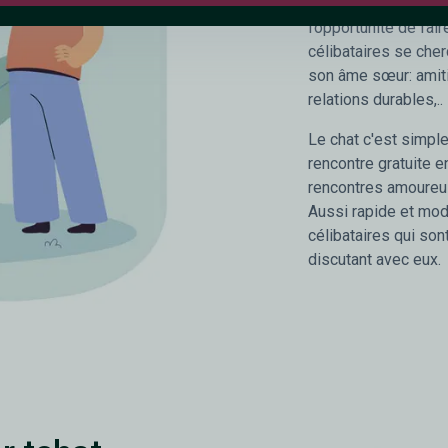
notre site de rencon
l’opportunité de fa
célibataires se cher
son âme sœur: amiti
relations durables,..
Le chat c'est simple,
rencontre gratuite e
rencontres amoureu
Aussi rapide et mode
célibataires qui son
discutant avec eux.