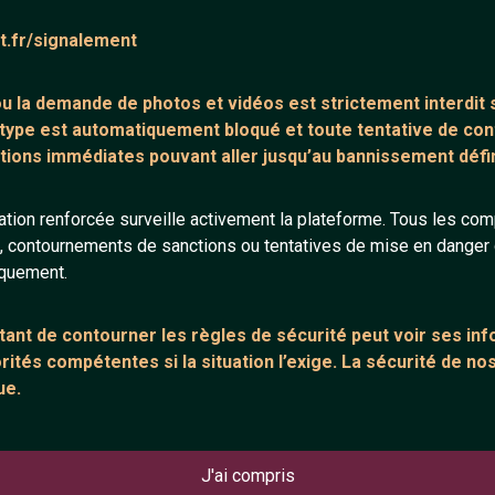
l suffit de remplir le
afin de tchatcher
at.fr/signalement
 ou la demande de
photos et vidéos est strictement interdit
s
 type est automatiquement bloqué et toute tentative de c
tions immédiates pouvant aller jusqu’au bannissement défini
tion renforcée surveille activement la plateforme. Tous les co
s, contournements de sanctions ou tentatives de mise en danger d
Tchatter 
iquement.
Un site sans inscript
ant de contourner les règles de sécurité peut voir ses in
Qui permet de rendr
ités compétentes si la situation l’exige. La sécurité de nos
rencontres. Notre s
ue.
chance de pouvoir se
franchir le pas et c
Beaucoup de personn
J'ai compris