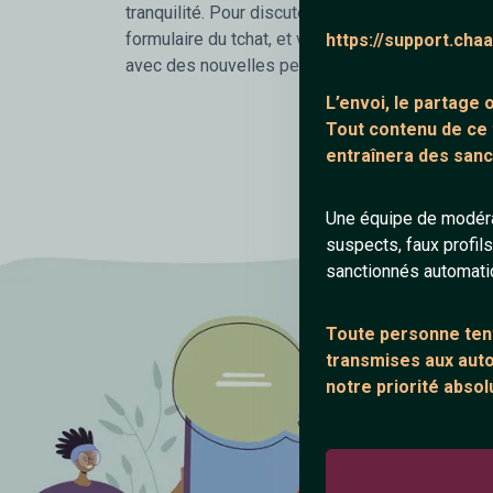
tranquilité. Pour discuter c'est rapide et simple i
formulaire du tchat, et viens vite nous rejoindre 
https://support.cha
avec des nouvelles personnes.
L’envoi, le partage
Tout contenu de ce
entraînera des sanc
Une équipe de modéra
suspects, faux profil
sanctionnés automat
Toute personne tent
transmises aux autor
notre priorité absol