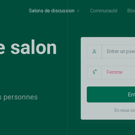
Salons de discussion
Communauté
Blo
e salon
En
s personnes
En vous co