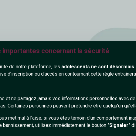
s personnes
s importantes concernant la sécurité
urité de notre plateforme, les
adolescents ne sont désormais 
vec les personnes
tive d’inscription ou d’accès en contournant cette règle entraîne
ques et bien sûr,
atuitement ! C'est
cle d'amis et
s. Des outils de
gne et ne partagez jamais vos informations personnelles avec 
 personnes avec qui
s. Certaines personnes peuvent prétendre être quelqu’un qu’ell
pprocher et
ous met mal à l’aise, si vous êtes témoin d’un comportement ina
les rencontres !
e bannissement, utilisez immédiatement le bouton
"Signaler"
di
ment et en toute