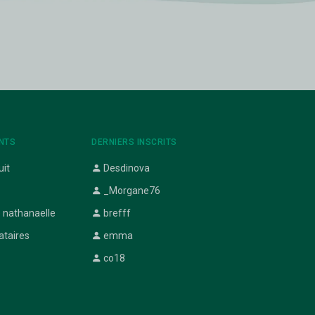
NTS
DERNIERS INSCRITS
uit
Desdinova
_Morgane76
 nathanaelle
brefff
ataires
emma
co18