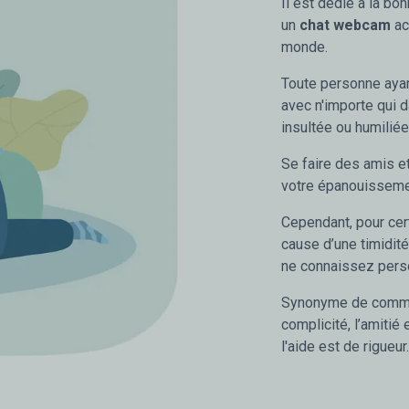
Il est dédié à la b
un
chat webcam
ac
monde.
Toute personne aya
avec n'importe qui d
insultée ou humiliée
Se faire des amis et
votre épanouisseme
Cependant, pour cert
cause d’une timidit
ne connaissez pers
Synonyme de communi
complicité, l’amitié 
l'aide est de rigueur.