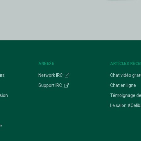
ANNEXE
ARTICLES RÉCE
urs
Network IRC
Chat vidéo grat
Support IRC
Chat en ligne
sion
Témoignage de
Le salon #Celib
e