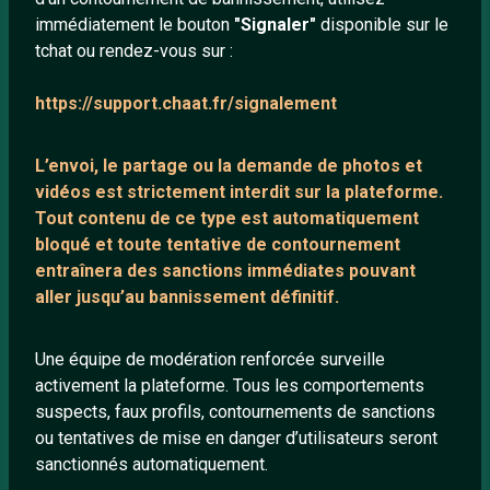
Conditions générales
immédiatement le bouton
"Signaler"
disponible sur le
À propos
tchat ou rendez-vous sur :
Mentions légales
https://support.chaat.fr/signalement
LIENS UTILES
L’envoi, le partage ou la demande de
photos et
vidéos est strictement interdit
sur la plateforme.
Protection mineurs
Tout contenu de ce type est automatiquement
Blog
bloqué et toute tentative de contournement
entraînera des sanctions immédiates pouvant
Salons de discussion
aller jusqu’au bannissement définitif.
Communauté
Quotes
Une équipe de modération renforcée surveille
Playlists YouTube
activement la plateforme. Tous les comportements
Nous contacter
suspects, faux profils, contournements de sanctions
ou tentatives de mise en danger d’utilisateurs seront
sanctionnés automatiquement.
ANNEXE