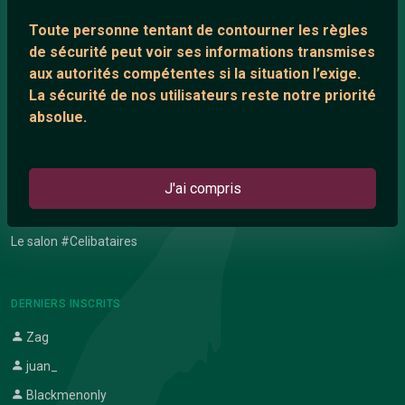
Toute personne tentant de contourner les règles
Network IRC
de sécurité peut voir ses informations transmises
Support IRC
aux autorités compétentes si la situation l’exige.
La sécurité de nos utilisateurs reste notre priorité
absolue.
ARTICLES RÉCENTS
Chat vidéo gratuit
Chat en ligne
J'ai compris
Témoignage de nathanaelle
Le salon #Celibataires
DERNIERS INSCRITS
Zag
juan_
Blackmenonly