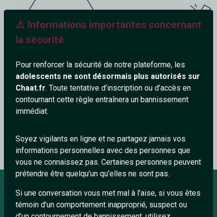
⚠️ Informations importantes concernant
la sécurité
Pour renforcer la sécurité de notre plateforme, les
adolescents ne sont désormais plus autorisés sur
Ce salon n'existe pas
Chaat.fr
. Toute tentative d’inscription ou d’accès en
contournant cette règle entraînera un bannissement
immédiat.
Retour à la liste des salons
Soyez vigilants en ligne et ne partagez jamais vos
informations personnelles avec des personnes que
vous ne connaissez pas. Certaines personnes peuvent
prétendre être quelqu’un qu’elles ne sont pas.
Si une conversation vous met mal à l’aise, si vous êtes
témoin d’un comportement inapproprié, suspect ou
À PROPOS
d’un contournement de bannissement, utilisez