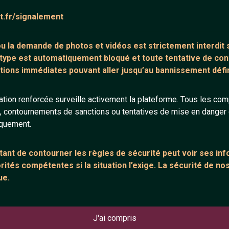
direct su
at.fr/signalement
Découvrez l'applet
permet de discuter en
 ou la demande de
photos et vidéos est strictement interdit
s
et pour tous les int
 type est automatiquement bloqué et toute tentative de c
belles rencontres 
tions immédiates pouvant aller jusqu’au bannissement défini
Bienvenue sur Chaat
tion renforcée surveille activement la plateforme. Tous les co
gratuit, très fréqu
s, contournements de sanctions ou tentatives de mise en danger d
temps réel.
iquement.
"Je cherche une
mes
direct" C'est l'endr
ant de contourner les règles de sécurité peut voir ses in
discuter en ligne gr
ités compétentes si la situation l’exige. La sécurité de nos
dialogue qui se veut
ue.
des filles mais pas
solitude..
TAGS : Messagerie in
J'ai compris
ligne | discuter à pl