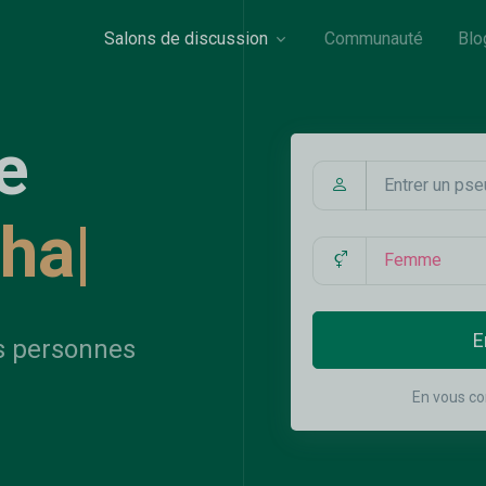
Salons de discussion
Communauté
Blo
e
chatter
|
E
s personnes
En vous co