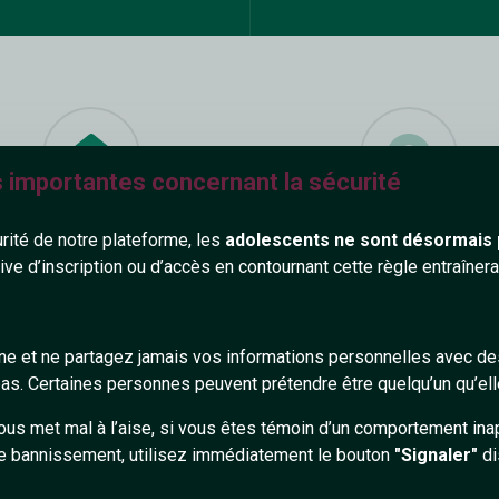
s importantes concernant la sécurité
ombreux thèmes disponible
Des milliers d'utilisateurs 
urité de notre plateforme, les
adolescents ne sont désormais 
tive d’inscription ou d’accès en contournant cette règle entraîne
gne et ne partagez jamais vos informations personnelles avec 
Site de d
s. Certaines personnes peuvent prétendre être quelqu’un qu’ell
messager
ous met mal à l’aise, si vous êtes témoin d’un comportement ina
e bannissement, utilisez immédiatement le bouton
"Signaler"
di
inscripti