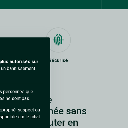
actifs
Sécurisé
plus autorisés sur
ra un bannissement
des personnes que
ialogue et de
es ne sont pas.
ie instantanée sans
pproprié, suspect ou
sponible sur le tchat
on pour discuter en