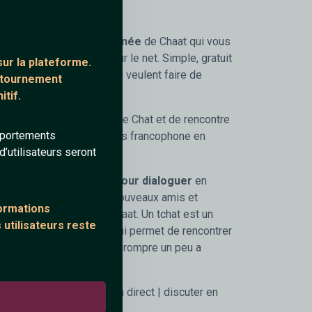
r le TChat.
 de
messagerie instantanée
de Chaat qui vous
 direct et à plusieurs sur le net. Simple, gratuit
ur la plateforme.
ernautes francophones qui veulent faire de
ontournement
amicales ou amoureuses !
tif.
, votre nouveau service de Chat et de rencontre
mportements
enté pour dialoguer avec des francophone en
’utilisateurs seront
sagerie instantanée pour dialoguer
en
oit idéal pour se faire de nouveaux amis et
formations
âce au TChat gratuit de Chaat. Un tchat est un
 utilisateurs reste
 avant tout très amical, qui permet de rencontrer
 seulement, on peut aussi rompre un peu a
stantanée | dialoguer en direct | discuter en
usieurs |