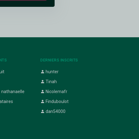
NTS
DERNIERS INSCRITS
uit
hunter
Tinah
 nathanaelle
Nicolemafr
ataires
Finduboulot
dan54000