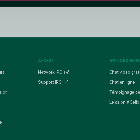
ANNEXE
ARTICLES RÉCE
urs
Network IRC
Chat vidéo grat
Support IRC
Chat en ligne
sion
Témoignage de
Le salon #Celib
e