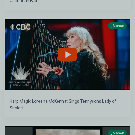
Caribbean Blue
_Manon
Harp Magic Loreena McKennitt Sings Tennyson's Lady of
Shalott
_Manon