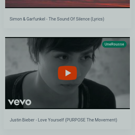
Simon & Garfunkel - The Sound Of Silence (Lyrics)
UneRousse
Justin Bieber - Love Yourself (PURPOSE The Movement)