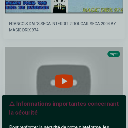
FRANCOIS DAL'S SEGA INTERDIT 2 ROUGAIL SEGA 2004 BY
MAGIC DRIX 974
myst
⚠️ Informations importantes concernant
la sécurité
The Sound Of Silence - Remix Country 2026
Pour renforcer la sécurité de notre plateforme, les