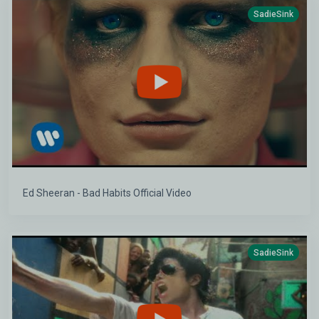
SadieSink
Ed Sheeran - Bad Habits Official Video
SadieSink