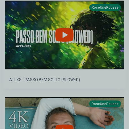
RoseUneRousse
ATLXS - PASSO BEM SOLTO (SLOWED)
RoseUneRousse