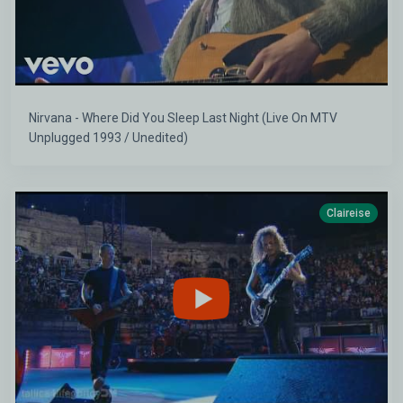
Nirvana - Where Did You Sleep Last Night (Live On MTV
Unplugged 1993 / Unedited)
Claireise