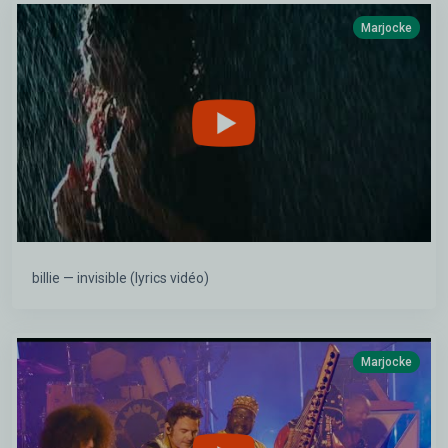
Marjocke
billie — invisible (lyrics vidéo)
Marjocke