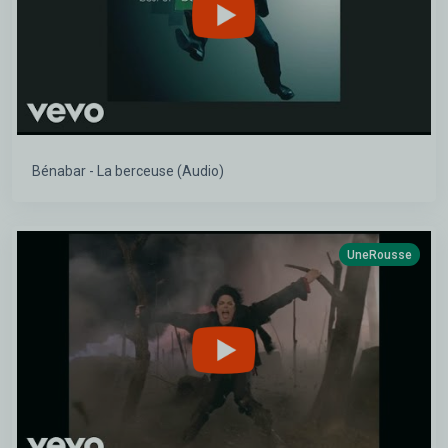
Bénabar - La berceuse (Audio)
UneRousse