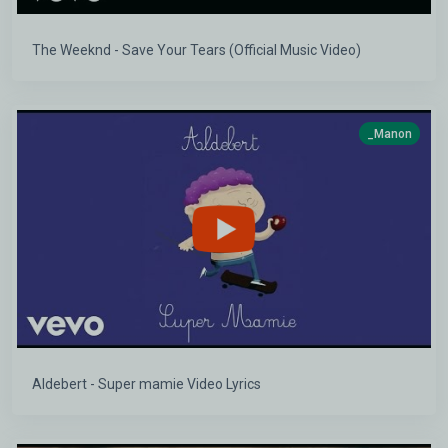
The Weeknd - Save Your Tears (Official Music Video)
_Manon
Aldebert - Super mamie Video Lyrics