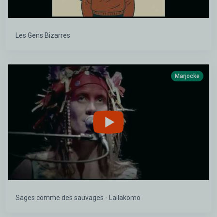
Les Gens Bizarres
Marjocke
Sages comme des sauvages - Lailakomo