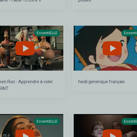
Fontaine - Fable 13 Livre V
poules
EssentiELLE
Essent
ken Run - Apprendre à voler
heidi generique français
RAIT
EssentiELLE
Essent