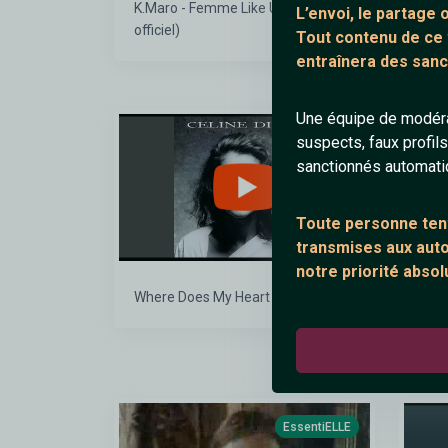
K.Maro - Femme Like U (Clip
L’envoi, le partage
officiel)
Tout contenu de ce
entraînera des sanc
Une équipe de modéra
EssentiELLE
suspects, faux profil
sanctionnés automat
Toute personne tent
transmises aux autor
notre priorité absol
Where Does My Heart Beat Now
La mo
Sum
EssentiELLE