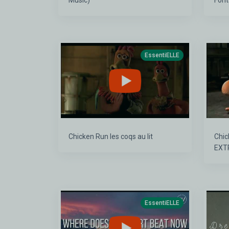
Music)
EssentiELLE
Chicken Run les coqs au lit
Chic
EXT
EssentiELLE