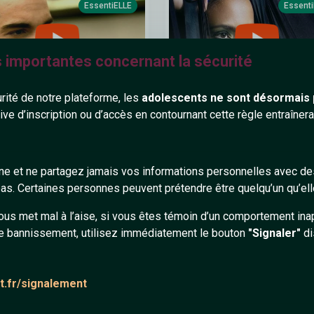
EssentiELLE
Essent
s importantes concernant la sécurité
urité de notre plateforme, les
adolescents ne sont désormais 
tive d’inscription ou d’accès en contournant cette règle entraîne
n - F**k It (I Don't Want You
Shy'm - Si tu savais (Audio offi
) (Official Video)
gne et ne partagez jamais vos informations personnelles avec 
s. Certaines personnes peuvent prétendre être quelqu’un qu’ell
EssentiELLE
Essent
ous met mal à l’aise, si vous êtes témoin d’un comportement ina
e bannissement, utilisez immédiatement le bouton
"Signaler"
di
at.fr/signalement