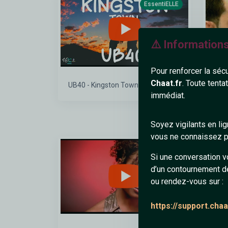
EssentiELLE
⚠️ Information
Pour renforcer la séc
Chaat.fr
. Toute tenta
UB40 - Kingston Town (Lyrics)
Eamo
immédiat.
Back
Soyez vigilants en li
vous ne connaissez pa
EssentiELLE
Si une conversation v
d’un contournement d
ou rendez-vous sur :
https://support.cha