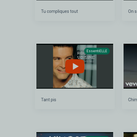
Tu compliques tout
On s
EssentiELLE
Tant pis
Chim