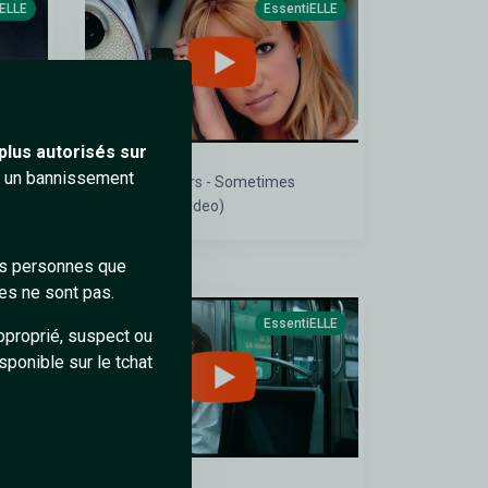
iELLE
EssentiELLE
plus autorisés sur
ra un bannissement
ciel)
Britney Spears - Sometimes
(Official HD Video)
des personnes que
es ne sont pas.
iELLE
EssentiELLE
pproprié, suspect ou
sponible sur le tchat