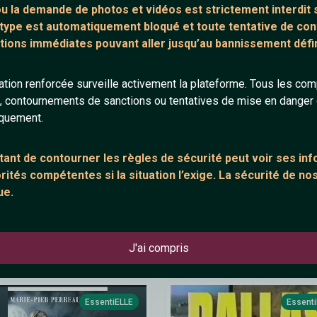
l'ile de la tentation ac zik
La dame de Haute-Savoie
 ou la demande de
photos et vidéos est strictement interdit
s
 type est automatiquement bloqué et toute tentative de c
tions immédiates pouvant aller jusqu’au bannissement défini
tion renforcée surveille activement la plateforme. Tous les co
EssentiELLE
Essent
s, contournements de sanctions ou tentatives de mise en danger d
iquement.
ant de contourner les règles de sécurité peut voir ses in
ités compétentes si la situation l’exige. La sécurité de nos
ue.
uette de la girouette | ð«ð·
Si demain... (Turn Around) (Offi
mer Never Returns
Video)
J'ai compris
EssentiELLE
Essent