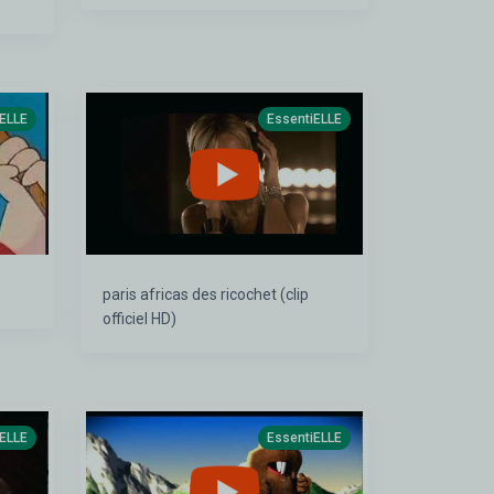
iELLE
EssentiELLE
paris africas des ricochet (clip
officiel HD)
iELLE
EssentiELLE