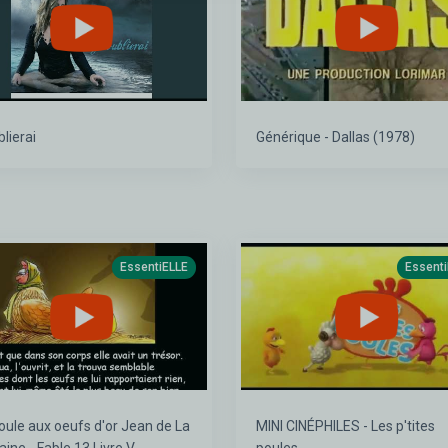
blierai
Générique - Dallas (1978)
EssentiELLE
Essent
le aux oeufs d'or Jean de La
MINI CINÉPHILES - Les p'tites