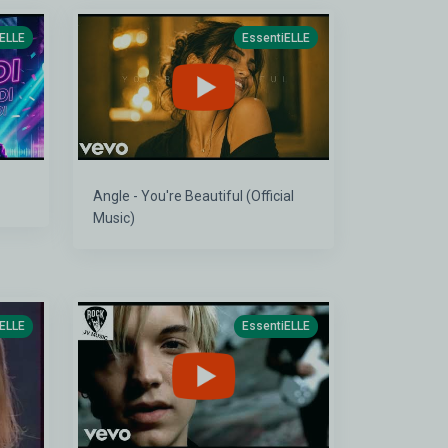
iELLE
EssentiELLE
Angle - You're Beautiful (Official
Music)
iELLE
EssentiELLE