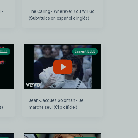
 -
The Calling - Wherever You Will Go
(Subtítulos en español e inglés)
iELLE
EssentiELLE
Jean-Jacques Goldman - Je
s)
marche seul (Clip officiel)