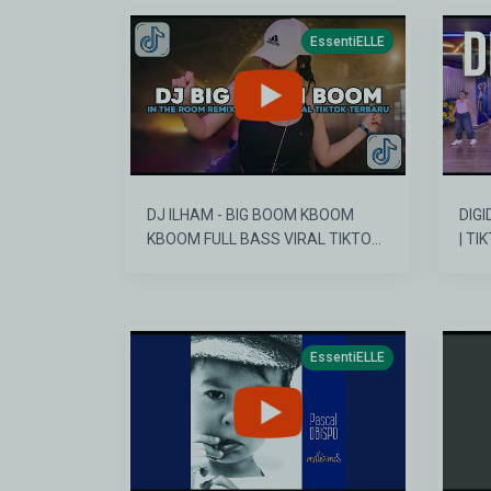
EssentiELLE
DJ ILHAM - BIG BOOM KBOOM
DIGI
KBOOM FULL BASS VIRAL TIKTOK
| TI
TERBARU 2026 YANG KALIAN
CARI!!
EssentiELLE