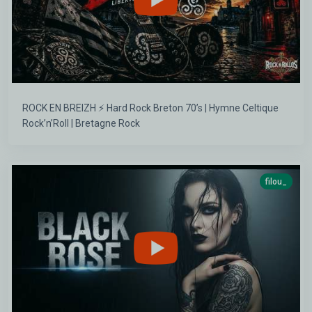
ROCK EN BREIZH ⚡ Hard Rock Breton 70’s | Hymne Celtique
Rock’n’Roll | Bretagne Rock
filou_