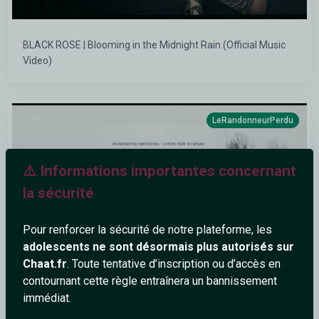
BLACK ROSE | Blooming in the Midnight Rain (Official Music
Video)
LeRandonneurPerdu
⚠️ Informations importantes concernant
la sécurité
Pour renforcer la sécurité de notre plateforme, les
adolescents ne sont désormais plus autorisés sur
Chaat.fr
. Toute tentative d’inscription ou d’accès en
contournant cette règle entraînera un bannissement
immédiat.
Manchester Orchestra - I Know How To Speak