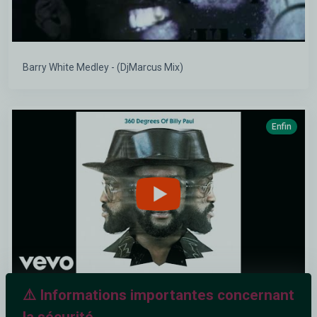
Barry White Medley - (DjMarcus Mix)
Enfin
⚠️ Informations importantes concernant
Billy Paul - Me and Mrs. Jones (Official Audio)
la sécurité