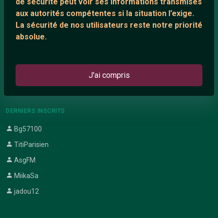
de sécurité peut voir ses informations transmises
aux autorités compétentes si la situation l’exige.
ARTICLES RÉCENTS
La sécurité de nos utilisateurs reste notre priorité
Chat vidéo gratuit
absolue.
Chat en ligne
Témoignage de nathanaelle
J'ai compris
Le salon #Celibataires
DERNIERS INSCRITS
Bg57100
TitiParisien
AsgFM
MiikaSa
jadou12