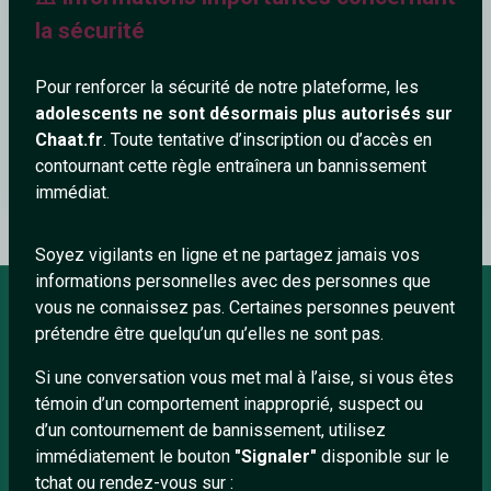
la sécurité
Pour renforcer la sécurité de notre plateforme, les
adolescents ne sont désormais plus autorisés sur
Chaat.fr
. Toute tentative d’inscription ou d’accès en
contournant cette règle entraînera un bannissement
Kendrick Lamar - Count Me Out (Official Audio)
immédiat.
Soyez vigilants en ligne et ne partagez jamais vos
informations personnelles avec des personnes que
vous ne connaissez pas. Certaines personnes peuvent
prétendre être quelqu’un qu’elles ne sont pas.
À PROPOS
Si une conversation vous met mal à l’aise, si vous êtes
Conditions générales
témoin d’un comportement inapproprié, suspect ou
À propos
d’un contournement de bannissement, utilisez
immédiatement le bouton
"Signaler"
disponible sur le
Mentions légales
tchat ou rendez-vous sur :