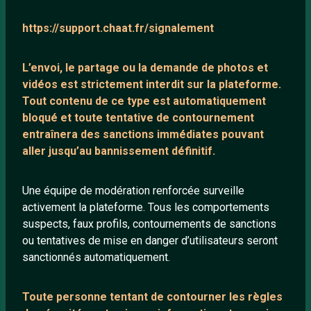
LIENS UTILES
https://support.chaat.fr/signalement
Protection mineurs
L’envoi, le partage ou la demande de
photos et
Blog
vidéos est strictement interdit
sur la plateforme.
Salons de discussion
Tout contenu de ce type est automatiquement
bloqué et toute tentative de contournement
Communauté
entraînera des sanctions immédiates pouvant
Quotes
aller jusqu’au bannissement définitif.
Playlists YouTube
Nous contacter
Une équipe de modération renforcée surveille
activement la plateforme. Tous les comportements
suspects, faux profils, contournements de sanctions
ANNEXE
ou tentatives de mise en danger d’utilisateurs seront
sanctionnés automatiquement.
Network IRC
Support IRC
Toute personne tentant de contourner les règles