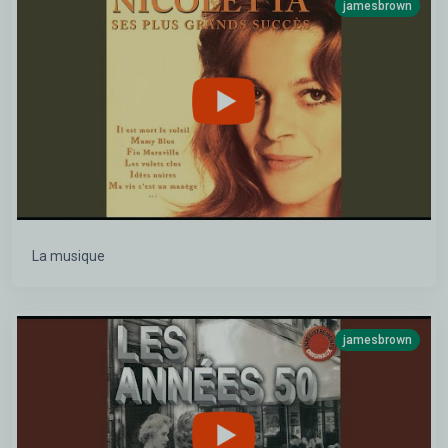
jamesbrown
La musique
jamesbrown