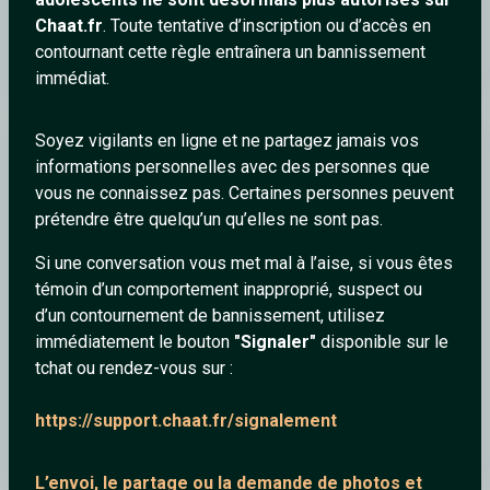
Chaat.fr
. Toute tentative d’inscription ou d’accès en
Giorgio Moroder - Midnight Express - Chase Remastered &
contournant cette règle entraînera un bannissement
Re-Extended by Gilles Nuytens
immédiat.
Soyez vigilants en ligne et ne partagez jamais vos
jamesbrown
informations personnelles avec des personnes que
vous ne connaissez pas. Certaines personnes peuvent
prétendre être quelqu’un qu’elles ne sont pas.
Si une conversation vous met mal à l’aise, si vous êtes
témoin d’un comportement inapproprié, suspect ou
d’un contournement de bannissement, utilisez
immédiatement le bouton
"Signaler"
disponible sur le
tchat ou rendez-vous sur :
https://support.chaat.fr/signalement
STAR WARS THE MANDALORIAN AND GROGU Bande
Annonce VF Finale (2026)
L’envoi, le partage ou la demande de
photos et