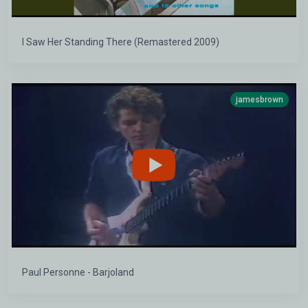
I Saw Her Standing There (Remastered 2009)
jamesbrown
Paul Personne - Barjoland