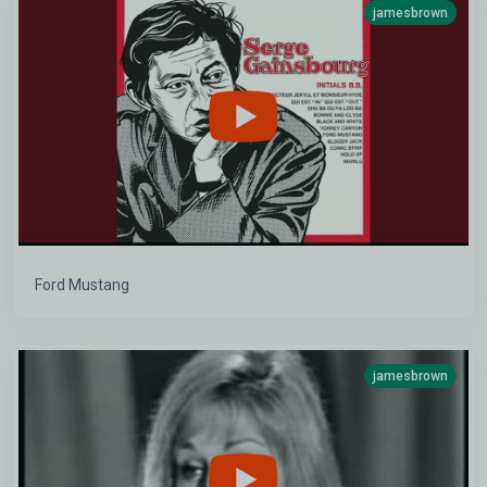
jamesbrown
Ford Mustang
jamesbrown