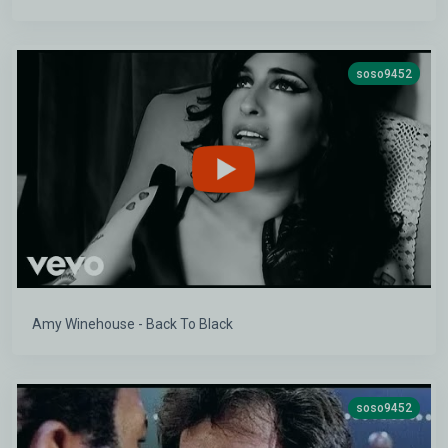
soso9452
Amy Winehouse - Back To Black
soso9452