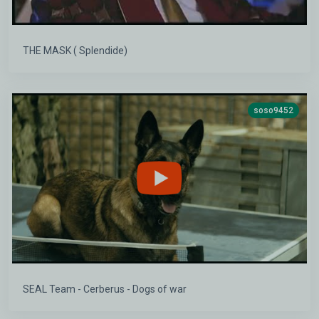
THE MASK ( Splendide)
soso9452
SEAL Team - Cerberus - Dogs of war