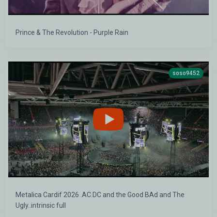
Prince & The Revolution - Purple Rain
soso9452
Metalica Cardif 2026 .AC.DC and the Good BAd and The
Ugly..intrinsic full