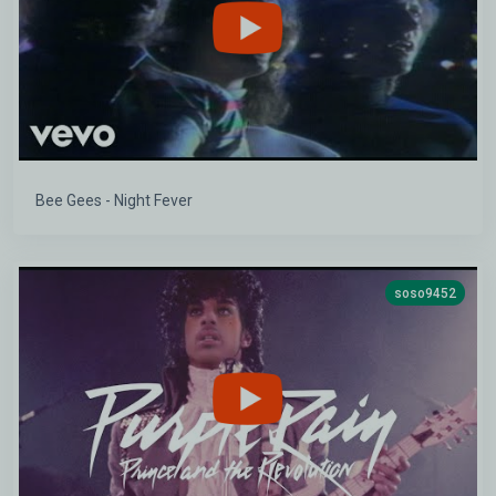
Bee Gees - Night Fever
soso9452