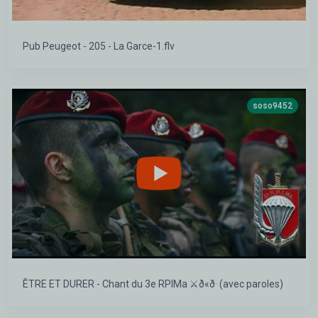
Pub Peugeot - 205 - La Garce-1.flv
soso9452
ÊTRE ET DURER - Chant du 3e RPIMa ⚔️ð«ð· (avec paroles)