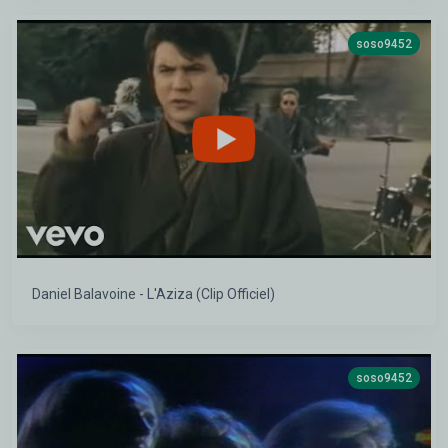
soso9452
Daniel Balavoine - L'Aziza (Clip Officiel)
soso9452