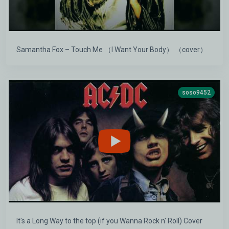
Samantha Fox – Touch Me （I Want Your Body） （cover）
soso9452
It's a Long Way to the top (if you Wanna Rock n' Roll) Cover