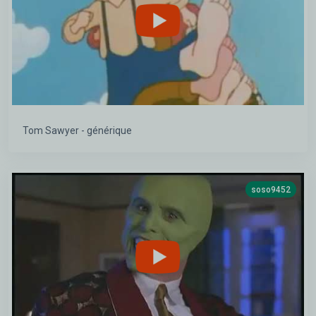
Tom Sawyer - générique
soso9452