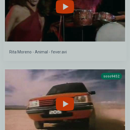
Rita Moreno - Animal - fever.avi
soso9452