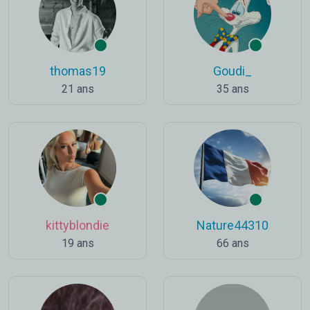
thomas19
Goudi_
21 ans
35 ans
kittyblondie
Nature44310
19 ans
66 ans