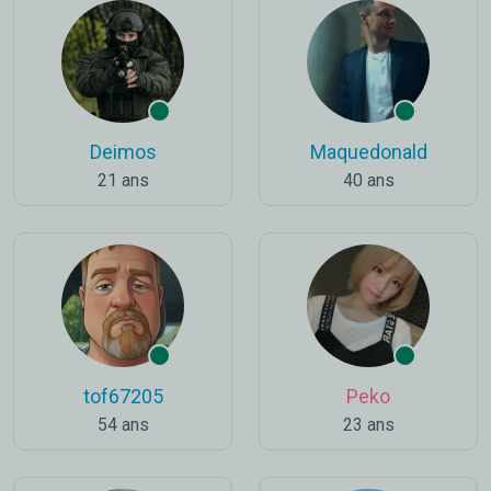
Deimos
Maquedonald
21 ans
40 ans
tof67205
Peko
54 ans
23 ans