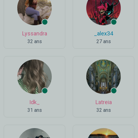
Lyssandra
_alex34
32 ans
27 ans
Idk_
Latreia
31 ans
32 ans