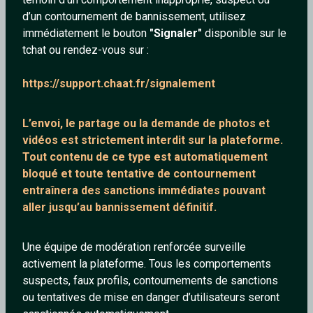
d’un contournement de bannissement, utilisez
immédiatement le bouton
"Signaler"
disponible sur le
tchat ou rendez-vous sur :
Galanthomme77
Shatter
https://support.chaat.fr/signalement
60 ans
33 ans
L’envoi, le partage ou la demande de
photos et
vidéos est strictement interdit
sur la plateforme.
Tout contenu de ce type est automatiquement
bloqué et toute tentative de contournement
entraînera des sanctions immédiates pouvant
aller jusqu’au bannissement définitif.
Pourquoipas42
Shantidan
Une équipe de modération renforcée surveille
31 ans
57 ans
activement la plateforme. Tous les comportements
suspects, faux profils, contournements de sanctions
ou tentatives de mise en danger d’utilisateurs seront