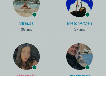
Strasss
BretonArMen
38 ans
57 ans
Manonn54
unhommee
25 ans
42 ans