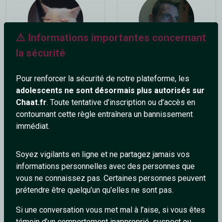
⚠️ Informations importantes concernant
la sécurité
dephasey
Fred_F
30 ans
35 ans
Pour renforcer la sécurité de notre plateforme, les
adolescents ne sont désormais plus autorisés sur
Chaat.fr
. Toute tentative d’inscription ou d’accès en
contournant cette règle entraînera un bannissement
immédiat.
Soyez vigilants en ligne et ne partagez jamais vos
informations personnelles avec des personnes que
LaBlonde
lesbienne-75
vous ne connaissez pas. Certaines personnes peuvent
47 ans
68 ans
prétendre être quelqu’un qu’elles ne sont pas.
Si une conversation vous met mal à l’aise, si vous êtes
témoin d’un comportement inapproprié, suspect ou