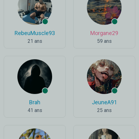
RebeuMuscle93
Morgane29
21 ans
59 ans
Brah
JeuneA91
41 ans
25 ans