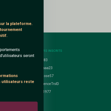
ur la plateforme.
ontournement
tif.
mportements
NTS
DERNIERS INSCRITS
’utilisateurs seront
uit
azur83
Sofiaaa23
formations
 nathanaelle
Osmose57
 utilisateurs reste
ataires
LaurenceTrsID
cool1977