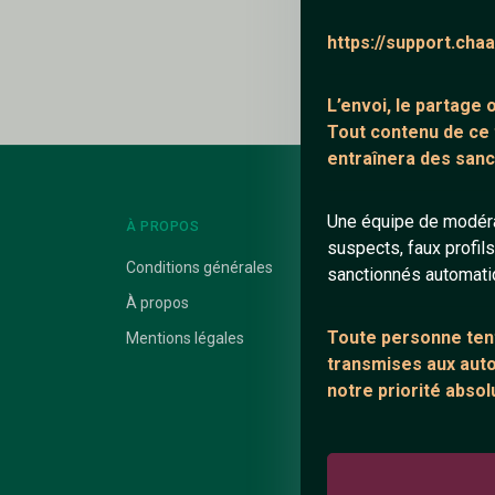
Le profil n'a pas en
https://support.cha
L’envoi, le partage
Tout contenu de ce
entraînera des sanc
Une équipe de modéra
À PROPOS
LIENS UTILES
suspects, faux profil
Conditions générales
Protection mine
sanctionnés automat
À propos
Blog
Toute personne tent
Mentions légales
Salons de discus
transmises aux autor
Communauté
notre priorité absol
Quotes
Playlists YouTub
Nous contacter