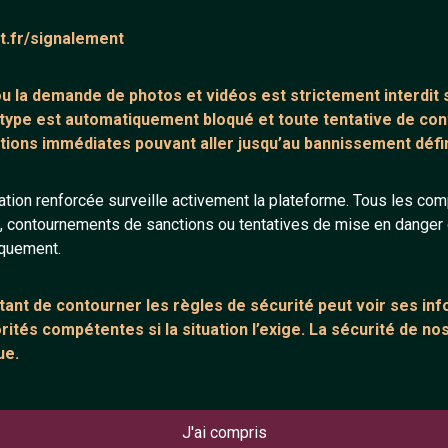
core de commentaire.
at.fr/signalement
 ou la demande de
photos et vidéos est strictement interdit
s
 type est automatiquement bloqué et toute tentative de c
tions immédiates pouvant aller jusqu’au bannissement défini
tion renforcée surveille activement la plateforme. Tous les co
ANNEXE
ARTICLES RÉCE
s, contournements de sanctions ou tentatives de mise en danger d
urs
Network IRC
Chat vidéo grat
iquement.
Support IRC
Chat en ligne
ant de contourner les règles de sécurité peut voir ses in
sion
Témoignage de
ités compétentes si la situation l’exige. La sécurité de nos
Le salon #Celib
ue.
e
J'ai compris