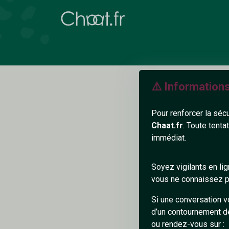
⚠️ Information
Pour renforcer la séc
Chaat.fr
. Toute tenta
immédiat.
N
Soyez vigilants en li
vous ne connaissez pa
Si une conversation v
d’un contournement d
Ajouter un comme
ou rendez-vous sur :