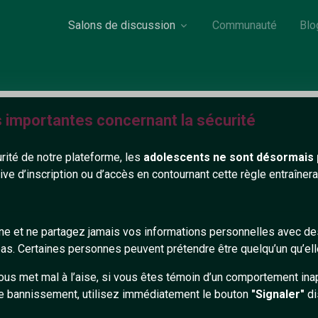
Salons de discussion
Communauté
Blo
s importantes concernant la sécurité
Jess86
urité de notre plateforme, les
adolescents ne sont désormais 
tive d’inscription ou d’accès en contournant cette règle entraîne
0 ans
Non renseigné
on renseigné
gne et ne partagez jamais vos informations personnelles avec 
s. Certaines personnes peuvent prétendre être quelqu’un qu’ell
ous met mal à l’aise, si vous êtes témoin d’un comportement ina
e bannissement, utilisez immédiatement le bouton
"Signaler"
di
ntaire (0)
Tchatter