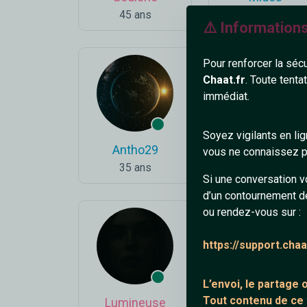
45 ans
36 ans
⚠️ Information
Pour renforcer la séc
Chaat.fr
. Toute tenta
immédiat.
Soyez vigilants en li
Antho29
Ulysse9
vous ne connaissez pa
35 ans
54 ans
Si une conversation v
d’un contournement d
ou rendez-vous sur :
https://support.cha
L’envoi, le partage
Tout contenu de ce
Lumineuse
IKhadija