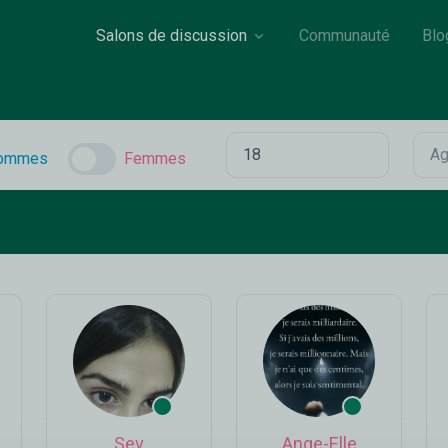
Salons de discussion
Communauté
Blo
ommes
Femmes
Sev
Ange-Elle