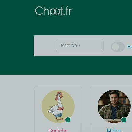
H
Godiche
Midos