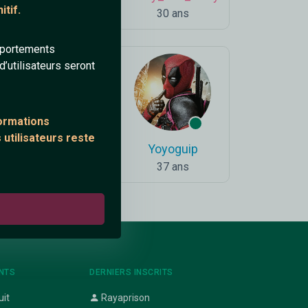
tif.
69 ans
30 ans
mportements
’utilisateurs seront
formations
 utilisateurs reste
GentilpaOurs50
Yoyoguip
50 ans
37 ans
NTS
DERNIERS INSCRITS
uit
Rayaprison