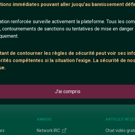
tions immédiates pouvant aller jusqu’au bannissement défini
18 ans
86 ans
tion renforcée surveille activement la plateforme. Tous les co
s, contournements de sanctions ou tentatives de mise en danger d
iquement.
ant de contourner les règles de sécurité peut voir ses in
ités compétentes si la situation l’exige. La sécurité de nos
gautfried
jm4477
ue.
40 ans
38 ans
J'ai compris
ANNEXE
ARTICLES RÉCE
urs
Network IRC
Chat vidéo grat