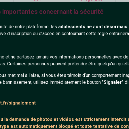
26 ans
90 ans
s importantes concernant la sécurité
urité de notre plateforme, les
adolescents ne sont désormais 
tive d’inscription ou d’accès en contournant cette règle entraîne
gne et ne partagez jamais vos informations personnelles avec 
nadia_bagal
Blackos
s. Certaines personnes peuvent prétendre être quelqu’un qu’ell
25 ans
31 ans
ous met mal à l’aise, si vous êtes témoin d’un comportement ina
e bannissement, utilisez immédiatement le bouton
"Signaler"
di
at.fr/signalement
 ou la demande de
photos et vidéos est strictement interdit
s
 type est automatiquement bloqué et toute tentative de c
lea951
Guenievre