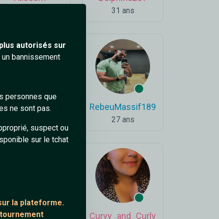
32 ans
31 ans
plus autorisés sur
ra un bannissement
des personnes que
Aline73
RebeuMassif189
es ne sont pas.
19 ans
27 ans
pproprié, suspect ou
sponible sur le tchat
ur la plateforme.
ontournement
JeAn42
Curvy_and_Curly