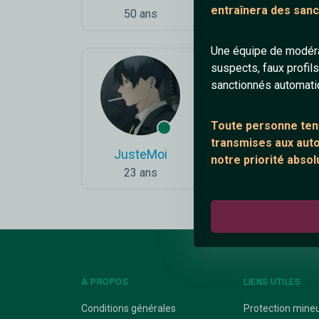
entraînera des sanc
50 ans
35 ans
Une équipe de modéra
suspects, faux profil
sanctionnés automat
Toute personne tent
transmises aux autor
JusteMoi
Rocky
notre priorité absol
23 ans
55 ans
À PROPOS
LIENS UTILES
Conditions générales
Protection mine