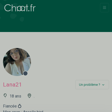
Lana21
Un problème ?
18 ans
.
Fiancée 💍