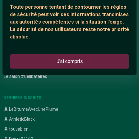
Network IRC
Toute personne tentant de contourner les règles
Support IRC
de sécurité peut voir ses informations transmises
aux autorités compétentes si la situation l’exige.
La sécurité de nos utilisateurs reste notre priorité
ARTICLES RÉCENTS
absolue.
Chat vidéo gratuit
Chat en ligne
J'ai compris
Témoignage de nathanaelle
Le salon #Celibataires
DERNIERS INSCRITS
LeBitumeAvecUnePlume
AthleticBlack
touvabien_
Pierre94100