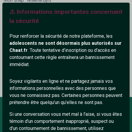
Mon snap : Anaelle.bjrd
⚠️ Informations importantes concernant
417+
la sécurité
Pour renforcer la sécurité de notre plateforme, les
adolescents ne sont désormais plus autorisés sur
Chaat.fr
. Toute tentative d’inscription ou d’accès en
Ajouter un commentaire (0)
Tchatter
contournant cette règle entraînera un bannissement
immédiat.
Le profil n'a pas encore de commentaire.
Soyez vigilants en ligne et ne partagez jamais vos
informations personnelles avec des personnes que
vous ne connaissez pas. Certaines personnes peuvent
prétendre être quelqu’un qu’elles ne sont pas.
Si une conversation vous met mal à l’aise, si vous êtes
À PROPOS
témoin d’un comportement inapproprié, suspect ou
d’un contournement de bannissement, utilisez
Conditions générales