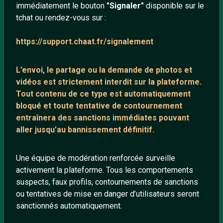
immédiatement le bouton
"Signaler"
disponible sur le
À propos
tchat ou rendez-vous sur :
Mentions légales
https://support.chaat.fr/signalement
LIENS UTILES
L’envoi, le partage ou la demande de
photos et
Protection mineurs
vidéos est strictement interdit
sur la plateforme.
Tout contenu de ce type est automatiquement
Blog
bloqué et toute tentative de contournement
Salons de discussion
entraînera des sanctions immédiates pouvant
Communauté
aller jusqu’au bannissement définitif.
Quotes
Une équipe de modération renforcée surveille
Playlists YouTube
activement la plateforme. Tous les comportements
Nous contacter
suspects, faux profils, contournements de sanctions
ou tentatives de mise en danger d’utilisateurs seront
sanctionnés automatiquement.
ANNEXE