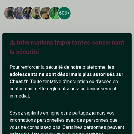
603+
⚠️ Informations importantes concernant
Ajouter un commentaire (2)
Tchatter
la sécurité
Pour renforcer la sécurité de notre plateforme, les
melmel
adolescents ne sont désormais plus autorisés sur
29/11/2023
Chaat.fr
. Toute tentative d’inscription ou d’accès en
contournant cette règle entraînera un bannissement
Bonjour tout le monde !
immédiat.
Melanie, ouverte au dial
Bises
Soyez vigilants en ligne et ne partagez jamais vos
0
0
informations personnelles avec des personnes que
vous ne connaissez pas. Certaines personnes peuvent
Répondre