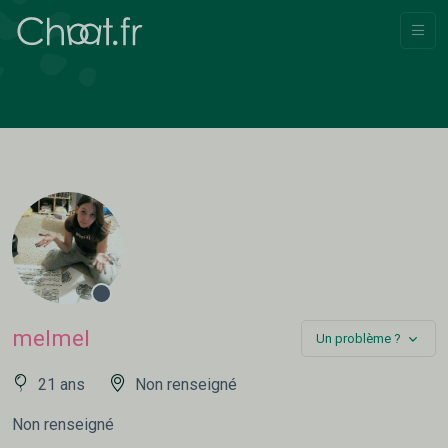
melmel
Un problème ?
21 ans
Non renseigné
Non renseigné