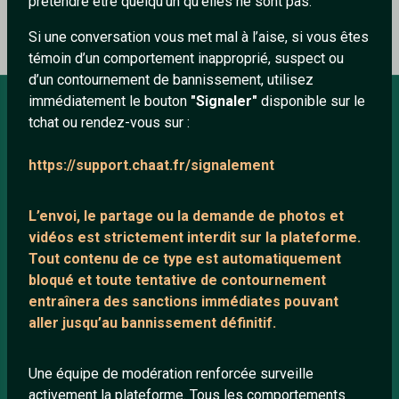
prétendre être quelqu’un qu’elles ne sont pas.
Si une conversation vous met mal à l’aise, si vous êtes
témoin d’un comportement inapproprié, suspect ou
d’un contournement de bannissement, utilisez
immédiatement le bouton
"Signaler"
disponible sur le
tchat ou rendez-vous sur :
À PROPOS
https://support.chaat.fr/signalement
Conditions générales
À propos
L’envoi, le partage ou la demande de
photos et
Mentions légales
vidéos est strictement interdit
sur la plateforme.
Tout contenu de ce type est automatiquement
bloqué et toute tentative de contournement
LIENS UTILES
entraînera des sanctions immédiates pouvant
aller jusqu’au bannissement définitif.
Protection mineurs
Blog
Une équipe de modération renforcée surveille
Salons de discussion
activement la plateforme. Tous les comportements