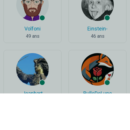
Volfoni
Einstein-
49 ans
46 ans
Jeanbart
BulleDeLune
49 ans
45 ans