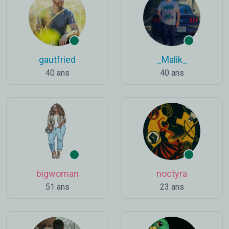
gautfried
_Malik_
40 ans
40 ans
bigwoman
noctyra
51 ans
23 ans