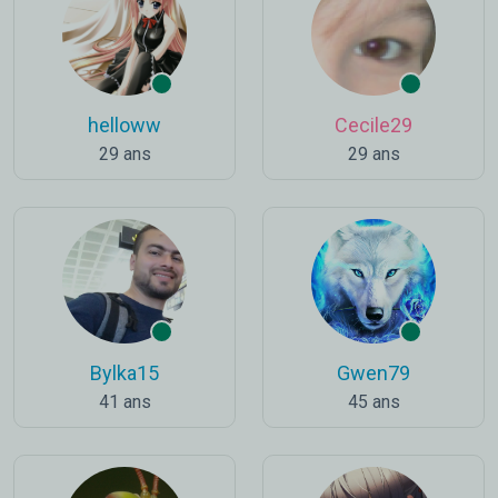
helloww
Cecile29
29 ans
29 ans
Bylka15
Gwen79
41 ans
45 ans