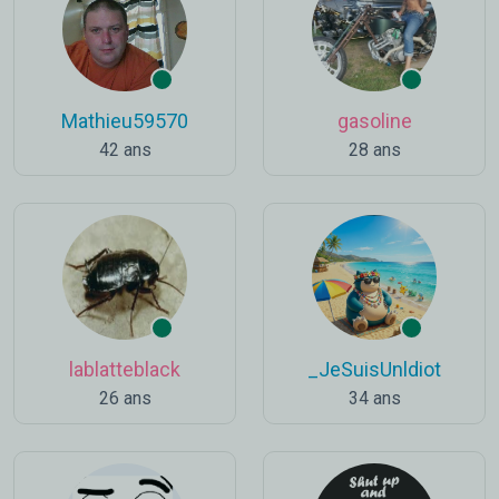
Mathieu59570
gasoline
42 ans
28 ans
lablatteblack
_JeSuisUnldiot
26 ans
34 ans