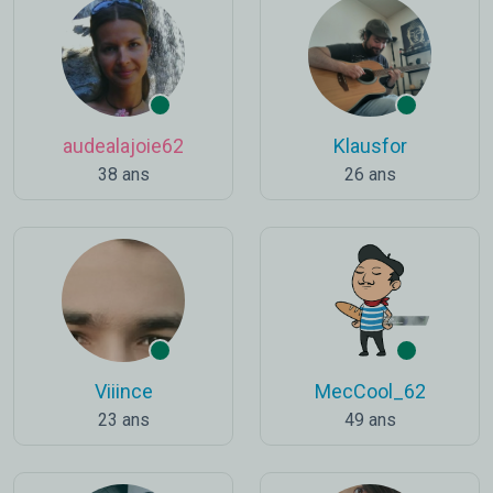
audealajoie62
Klausfor
38 ans
26 ans
Viiince
MecCool_62
23 ans
49 ans