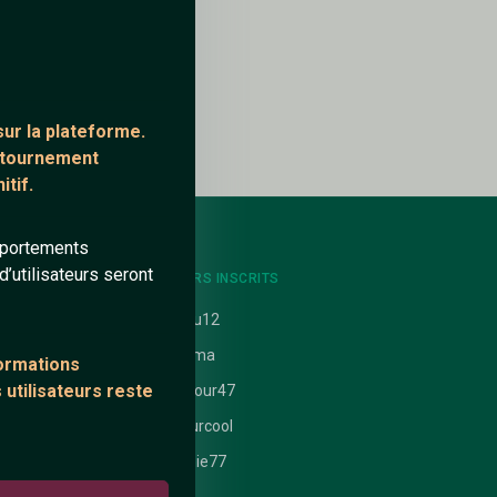
ur la plateforme.
ontournement
tif.
mportements
’utilisateurs seront
NTS
DERNIERS INSCRITS
uit
jadou12
cinema
formations
 utilisateurs reste
 nathanaelle
Bonjour47
ataires
bimurcool
Bernie77