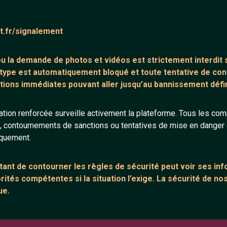
ntaire (0)
Tchatter
at.fr/signalement
core de commentaire.
 ou la demande de
photos et vidéos est strictement interdit
s
 type est automatiquement bloqué et toute tentative de c
tions immédiates pouvant aller jusqu’au bannissement défini
tion renforcée surveille activement la plateforme. Tous les co
s, contournements de sanctions ou tentatives de mise en danger d
ANNEXE
ARTICLES RÉCE
iquement.
urs
Network IRC
Chat vidéo grat
Support IRC
Chat en ligne
ant de contourner les règles de sécurité peut voir ses in
ités compétentes si la situation l’exige. La sécurité de nos
sion
Témoignage de
ue.
Le salon #Celib
e