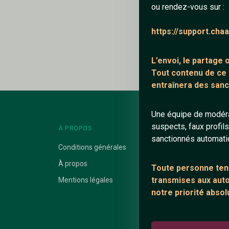
ou rendez-vous sur :
Ajouter un comme
https://support.cha
Le profil n'a pas en
L’envoi, le partage
Tout contenu de ce
entraînera des sanc
Une équipe de modéra
suspects, faux profil
À PROPOS
LIENS UTILES
sanctionnés automat
Conditions générales
Protection mine
À propos
Blog
Toute personne tent
transmises aux autor
Mentions légales
Salons de discus
notre priorité absol
Communauté
Quotes
Playlists YouTub