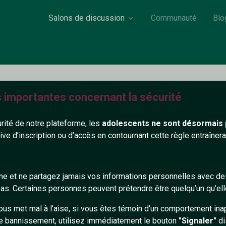
Salons de discussion
Communauté
Blo
s importantes concernant la sécurité
Pavel94
urité de notre plateforme, les
adolescents ne sont désormais 
35 ans
Non renseigné
tive d’inscription ou d’accès en contournant cette règle entraîne
on renseigné
gne et ne partagez jamais vos informations personnelles avec 
576+
s. Certaines personnes peuvent prétendre être quelqu’un qu’ell
ous met mal à l’aise, si vous êtes témoin d’un comportement ina
e bannissement, utilisez immédiatement le bouton
"Signaler"
di