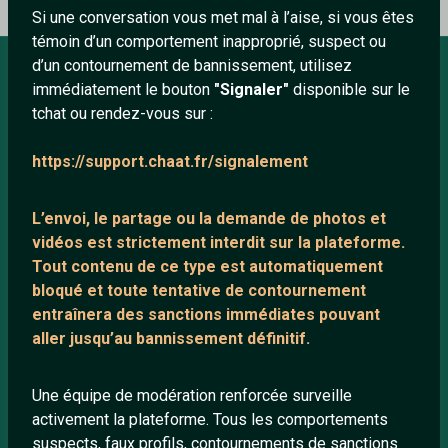
Si une conversation vous met mal à l’aise, si vous êtes
témoin d’un comportement inapproprié, suspect ou
d’un contournement de bannissement, utilisez
immédiatement le bouton
"Signaler"
disponible sur le
À PROPOS
tchat ou rendez-vous sur :
Conditions générales
https://support.chaat.fr/signalement
À propos
Mentions légales
L’envoi, le partage ou la demande de
photos et
vidéos est strictement interdit
sur la plateforme.
Tout contenu de ce type est automatiquement
LIENS UTILES
bloqué et toute tentative de contournement
entraînera des sanctions immédiates pouvant
Protection mineurs
aller jusqu’au bannissement définitif.
Blog
Salons de discussion
Une équipe de modération renforcée surveille
Communauté
activement la plateforme. Tous les comportements
suspects, faux profils, contournements de sanctions
Quotes