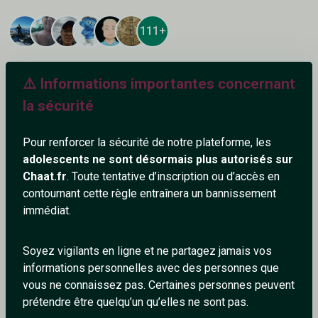
111+
⚠️ Informations importantes concernant
la sécurité
Ajouter un commentaire (1)
Tchatter
Pour renforcer la sécurité de notre plateforme, les
adolescents ne sont désormais plus autorisés sur
Philmars
Chaat.fr
. Toute tentative d’inscription ou d’accès en
1/4/2025
contournant cette règle entraînera un bannissement
immédiat.
Ici pour de bonnes discussions
1
0
Soyez vigilants en ligne et ne partagez jamais vos
informations personnelles avec des personnes que
Répondre
vous ne connaissez pas. Certaines personnes peuvent
prétendre être quelqu’un qu’elles ne sont pas.