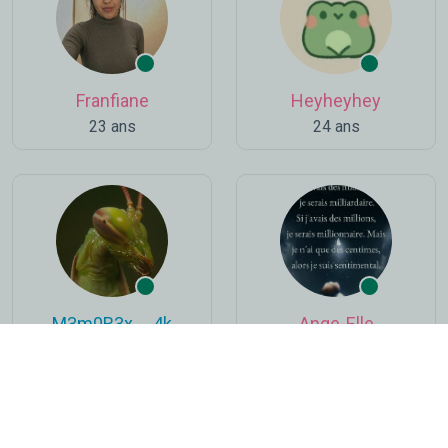
Franfiane
Heyheyhey
23 ans
24 ans
M3m0R3x__4k
Ange-Elle
80 ans
90 ans