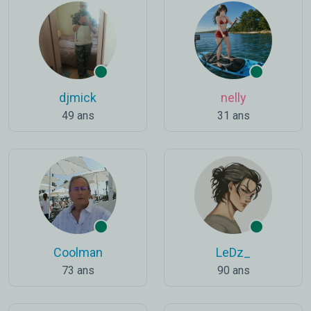
djmick
nelly
49 ans
31 ans
Coolman
LeDz_
73 ans
90 ans