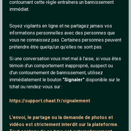
contournant cette règle entraînera un bannissement
immédiat.
Soyez vigilants en ligne et ne partagez jamais vos
informations personnelles avec des personnes que
Miranda_linzy
_jimmy59_
vous ne connaissez pas. Certaines personnes peuvent
30 ans
29 ans
prétendre être quelqu’un qu’elles ne sont pas.
Si une conversation vous met mal à l’aise, si vous êtes
témoin d’un comportement inapproprié, suspect ou
d’un contournement de bannissement, utilisez
immédiatement le bouton
"Signaler"
disponible sur le
tchat ou rendez-vous sur :
Bordeaux007
LeLoupPie
https://support.chaat.fr/signalement
42 ans
57 ans
L’envoi, le partage ou la demande de
photos et
vidéos est strictement interdit
sur la plateforme.