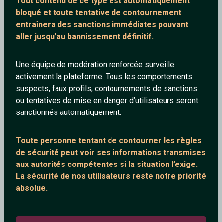
Tout contenu de ce type est automatiquement
bloqué et toute tentative de contournement
entraînera des sanctions immédiates pouvant
aller jusqu’au bannissement définitif.
Lurizen
FreeWorld92
Une équipe de modération renforcée surveille
34 ans
33 ans
activement la plateforme. Tous les comportements
suspects, faux profils, contournements de sanctions
ou tentatives de mise en danger d’utilisateurs seront
sanctionnés automatiquement.
Toute personne tentant de contourner les règles
de sécurité peut voir ses informations transmises
aux autorités compétentes si la situation l’exige.
laussean
squaw77
La sécurité de nos utilisateurs reste notre priorité
31 ans
65 ans
absolue.