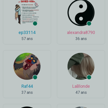
ep33114
alexandra8790
57 ans
36 ans
Raf44
LaBlonde
37 ans
47 ans