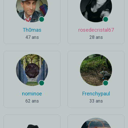
Th0mas
rosedecristal67
47 ans
28 ans
nominoe
Frenchypaul
62 ans
33 ans