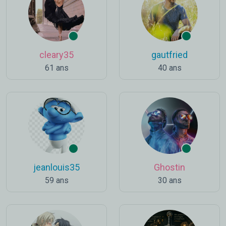
cleary35
gautfried
61 ans
40 ans
jeanlouis35
Ghostin
59 ans
30 ans