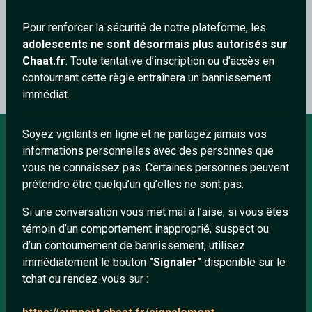
<STFFF> une petite main au cul si la sienne viens dans ta
tronche c'est que c'etait que de l'amitié
Pour renforcer la sécurité de notre plateforme, les
adolescents ne sont désormais plus autorisés sur
Chaat.fr
. Toute tentative d’inscription ou d’accès en
0
0
contournant cette règle entraînera un bannissement
immédiat.
Soyez vigilants en ligne et ne partagez jamais vos
informations personnelles avec des personnes que
À PROPOS
vous ne connaissez pas. Certaines personnes peuvent
prétendre être quelqu’un qu’elles ne sont pas.
Conditions générales
Si une conversation vous met mal à l’aise, si vous êtes
À propos
témoin d’un comportement inapproprié, suspect ou
Mentions légales
d’un contournement de bannissement, utilisez
immédiatement le bouton
"Signaler"
disponible sur le
tchat ou rendez-vous sur :
LIENS UTILES
Protection mineurs