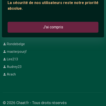
La sécurité de nos utilisateurs reste notre priorité
Chat en ligne
absolue.
Témoignage de nathanaelle
Le salon #Celibataires
J'ai compris
DERNIERS INSCRITS
Rondebelge
masterpourjf
Lire213
Audrey23
Arach
© 2026 Chaat.fr - Tous droits réservés