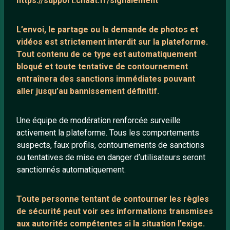
https://support.chaat.fr/signalement
Blog
L’envoi, le partage ou la demande de
photos et
Salons de discussion
vidéos est strictement interdit
sur la plateforme.
Communauté
Tout contenu de ce type est automatiquement
Quotes
bloqué et toute tentative de contournement
entraînera des sanctions immédiates pouvant
Playlists YouTube
aller jusqu’au bannissement définitif.
Nous contacter
Une équipe de modération renforcée surveille
activement la plateforme. Tous les comportements
ANNEXE
suspects, faux profils, contournements de sanctions
Network IRC
ou tentatives de mise en danger d’utilisateurs seront
Support IRC
sanctionnés automatiquement.
Toute personne tentant de contourner les règles
ARTICLES RÉCENTS
de sécurité peut voir ses informations transmises
Chat vidéo gratuit
aux autorités compétentes si la situation l’exige.