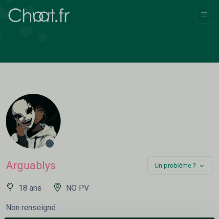
Arguablys
Un problème ?
18 ans
NO PV
Non renseigné