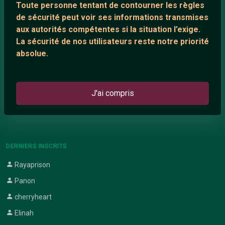
Toute personne tentant de contourner les règles
Support IRC
de sécurité peut voir ses informations transmises
aux autorités compétentes si la situation l’exige.
La sécurité de nos utilisateurs reste notre priorité
ARTICLES RÉCENTS
absolue.
Chat vidéo gratuit
Chat en ligne
J'ai compris
Témoignage de nathanaelle
Le salon #Celibataires
DERNIERS INSCRITS
Rayaprison
Panon
cherryheart
Elinah