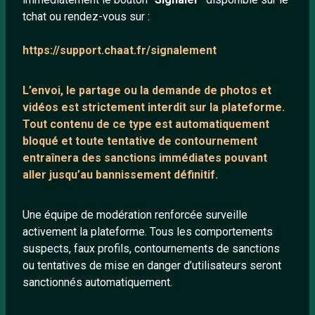
tchat ou rendez-vous sur :
Mentions légales
https://support.chaat.fr/signalement
LIENS UTILES
L’envoi, le partage ou la demande de
photos et
Protection mineurs
vidéos est strictement interdit
sur la plateforme.
Blog
Tout contenu de ce type est automatiquement
bloqué et toute tentative de contournement
Salons de discussion
entraînera des sanctions immédiates pouvant
Communauté
aller jusqu’au bannissement définitif.
Quotes
Playlists YouTube
Une équipe de modération renforcée surveille
activement la plateforme. Tous les comportements
Nous contacter
suspects, faux profils, contournements de sanctions
ou tentatives de mise en danger d’utilisateurs seront
ANNEXE
sanctionnés automatiquement.
Network IRC