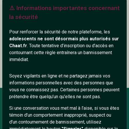
⚠️ Informations importantes concernant
483+
la sécurité
Pour renforcer la sécurité de notre plateforme, les
adolescents ne sont désormais plus autorisés sur
Ajouter un commentaire (0)
Tchatter
Chaat.fr
. Toute tentative d’inscription ou d’accès en
contournant cette règle entraînera un bannissement
immédiat.
Le profil n'a pas encore de commentaire.
Soyez vigilants en ligne et ne partagez jamais vos
informations personnelles avec des personnes que
vous ne connaissez pas. Certaines personnes peuvent
prétendre être quelqu’un qu’elles ne sont pas.
Si une conversation vous met mal à l’aise, si vous êtes
À PROPOS
témoin d’un comportement inapproprié, suspect ou
Conditions générales
d’un contournement de bannissement, utilisez
immédiatement le bouton
"Signaler"
disponible sur le
À propos