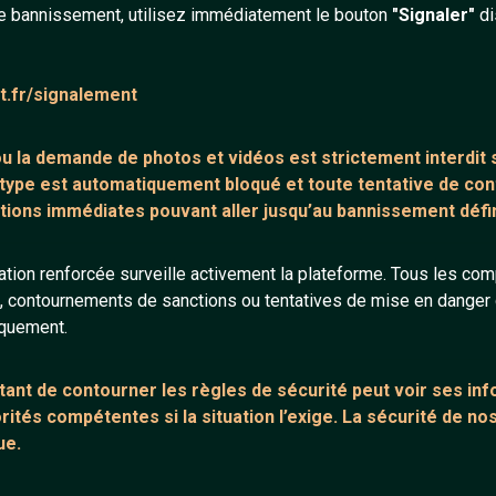
e bannissement, utilisez immédiatement le bouton
"Signaler"
di
ntaire (0)
Tchatter
at.fr/signalement
core de commentaire.
 ou la demande de
photos et vidéos est strictement interdit
s
 type est automatiquement bloqué et toute tentative de c
tions immédiates pouvant aller jusqu’au bannissement défini
tion renforcée surveille activement la plateforme. Tous les co
s, contournements de sanctions ou tentatives de mise en danger d
iquement.
ANNEXE
ARTICLES RÉCE
urs
Network IRC
Chat vidéo grat
ant de contourner les règles de sécurité peut voir ses in
Support IRC
Chat en ligne
ités compétentes si la situation l’exige. La sécurité de nos
ue.
sion
Témoignage de
Le salon #Celib