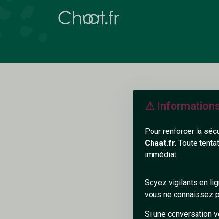
⚠️ Information
Pour renforcer la séc
Chaat.fr
. Toute tenta
I
immédiat.
I
Soyez vigilants en li
vous ne connaissez pa
Si une conversation v