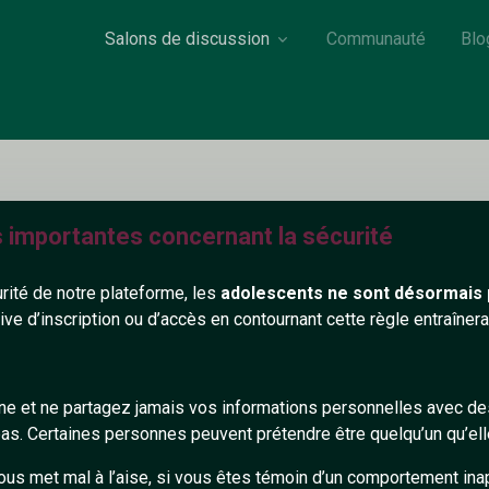
Salons de discussion
Communauté
Blo
Infirmier92
s importantes concernant la sécurité
28 ans
Paris 75
urité de notre plateforme, les
adolescents ne sont désormais 
tive d’inscription ou d’accès en contournant cette règle entraîne
nfirmier, Dj, Développeur app mobile et motard 🔥
ci pour parler et discuter projets et routine 🎶☀️
gne et ne partagez jamais vos informations personnelles avec 
s. Certaines personnes peuvent prétendre être quelqu’un qu’ell
439+
ous met mal à l’aise, si vous êtes témoin d’un comportement ina