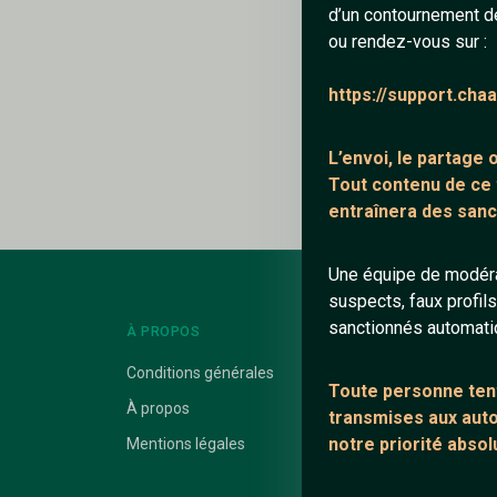
d’un contournement d
ou rendez-vous sur :
Ajouter un comme
https://support.cha
Le profil n'a pas en
L’envoi, le partage
Tout contenu de ce
entraînera des sanc
Une équipe de modéra
suspects, faux profil
sanctionnés automat
À PROPOS
LIENS UTILES
Conditions générales
Protection mine
Toute personne tent
À propos
Blog
transmises aux autor
notre priorité absol
Mentions légales
Salons de discus
Communauté