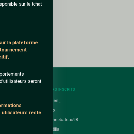
sponible sur le tchat
ur la plateforme.
ontournement
tif.
mportements
’utilisateurs seront
NTS
DERNIERS INSCRITS
uit
Bastien_
formations
EloOo
 utilisateurs reste
 nathanaelle
Journeebateau98
ataires
claudiiia