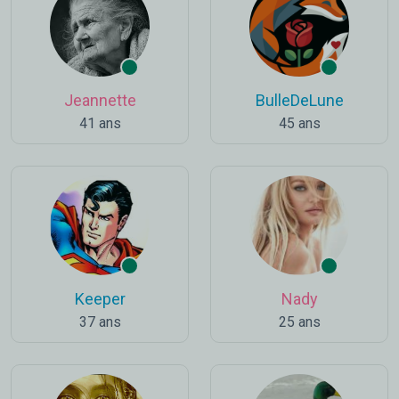
Jeannette
BulleDeLune
41 ans
45 ans
Keeper
Nady
37 ans
25 ans