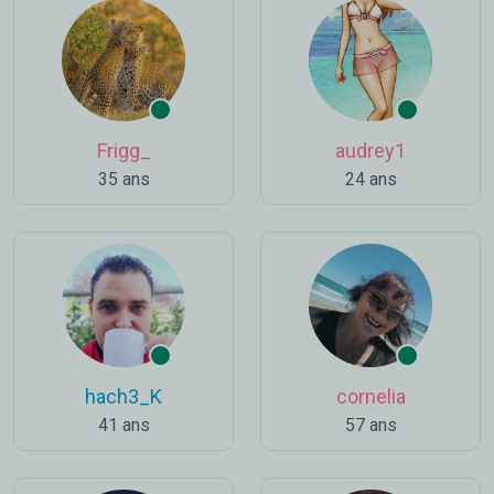
Frigg_
audrey1
35 ans
24 ans
hach3_K
cornelia
41 ans
57 ans