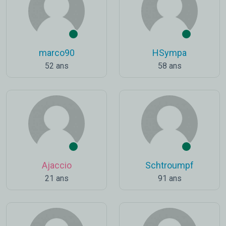
marco90
HSympa
52 ans
58 ans
Ajaccio
Schtroumpf
21 ans
91 ans