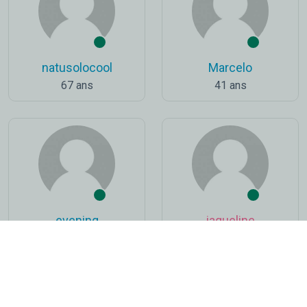
natusolocool
Marcelo
67 ans
41 ans
evening
jaqueline
62 ans
75 ans