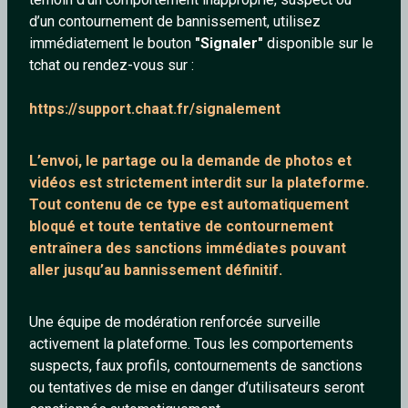
d’un contournement de bannissement, utilisez
immédiatement le bouton
"Signaler"
disponible sur le
tchat ou rendez-vous sur :
__Rimbaudelaire__
Kissmeidiot
https://support.chaat.fr/signalement
38 ans
86 ans
L’envoi, le partage ou la demande de
photos et
vidéos est strictement interdit
sur la plateforme.
Tout contenu de ce type est automatiquement
bloqué et toute tentative de contournement
entraînera des sanctions immédiates pouvant
aller jusqu’au bannissement définitif.
gruuuck
mordecai
Une équipe de modération renforcée surveille
38 ans
33 ans
activement la plateforme. Tous les comportements
suspects, faux profils, contournements de sanctions
ou tentatives de mise en danger d’utilisateurs seront