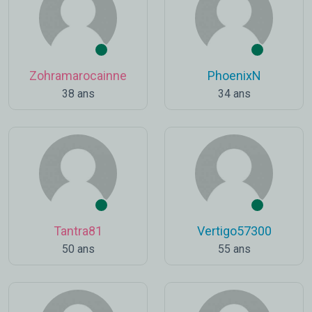
Zohramarocainne
PhoenixN
38 ans
34 ans
Tantra81
Vertigo57300
50 ans
55 ans