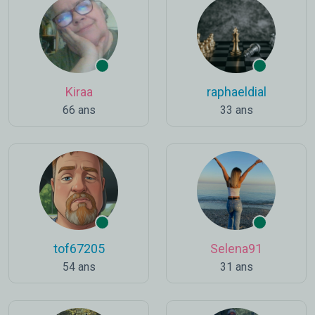
Kiraa
raphaeldial
66 ans
33 ans
tof67205
Selena91
54 ans
31 ans