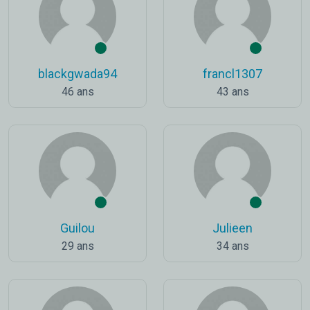
blackgwada94
francl1307
46 ans
43 ans
Guilou
Julieen
29 ans
34 ans