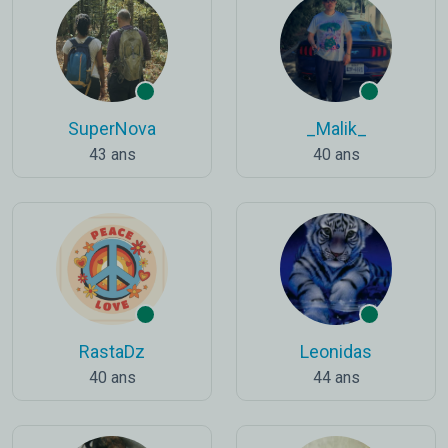
SuperNova
_Malik_
43 ans
40 ans
RastaDz
Leonidas
40 ans
44 ans